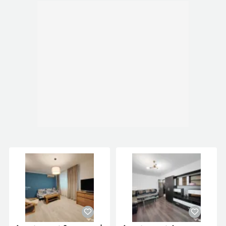
Global Home Romania, companie imobiliara
infiintata in 2020 ce continuă să se dezvolte cu
succes în domeniu, reușind să atraga constant
parteneri și colaboratori de încredere. Cu sediul în
București, Global Home Romania, a apărut ca o
firmă imobiliară de încredere ce își propune
constant să livreze servicii de calitate.
Misiunea Global Home Romania în piața
imobiliară, este aceea de a stabili un raport solid
bazat pe încredere și profesionalism între
reprezentantii nostri imobiliari bine informati
impreuna cu toti clientii si colaboratorii
companiei.
Id intern: P17791
Confort:
1
Tip imobil:
Bloc de apartamente