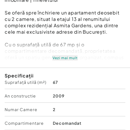
Se oferă spre închiriere un apartament deosebit
cu 2 camere, situat la etajul 13 al renumitului
complex rezidențial Asmita Gardens, una dintre
cele mai exclusiviste adrese din București.
Cu o suprafață utilă de 67 mp și o
compartimentare decomandată, proprietatea
oferă un spațiu generos și bine organizat, compus
Vezi mai mult
din living luminos cu bucătărie open-space,
dormitor matrimonial, baie și o terasă
Specificații
impresionantă de aproximativ 30 mp.
Suprafață utilă (m²)
67
Principalul atu al apartamentului îl reprezintă
priveliștea spectaculoasă asupra Deltei Văcărești,
An constructie
2009
care poate fi admirată atât din zona de zi, cât și
de pe terasa generoasă, transformând fiecare
Numar Camere
2
moment petrecut acasă într-o experiență aparte.
Compartimentare
Decomandat
Situat la un etaj superior, apartamentul