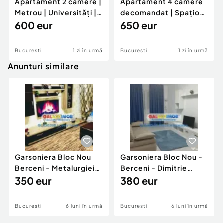
Apartament 2 camere |
Apartament 4 camere
Număr Băi:
1
Metrou | Universități |
decomandat | Spațios |
școala 97|
600 eur
Ideal pentru fam
650 eur
Bucuresti
1 zi în urmă
Bucuresti
1 zi în urmă
Anunturi similare
Garsoniera Bloc Nou
Garsoniera Bloc Nou -
Berceni - Metalurgiei
Berceni - Dimitrie
Park - Postalionul
350 eur
Leonida
380 eur
Bucuresti
6 luni în urmă
Bucuresti
6 luni în urmă