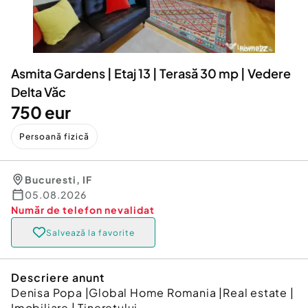
Locuri de munca
Utilaje agricole si industriale
Servicii
Piese auto si accesorii
Animale de companie
Dacia Duster
Afaceri și echipamente profesionale
Asmita Gardens | Etaj 13 | Terasă 30 mp | Vedere
Inchiriere Bunuri si Vehicule
Delta Văc
750 eur
Persoană fizică
Bucuresti
,
IF
05.08.2026
Număr de telefon
nevalidat
Salvează la favorite
Descriere anunt
Denisa Popa |Global Home Romania |Real estate |
Imobiliare | Tineretului