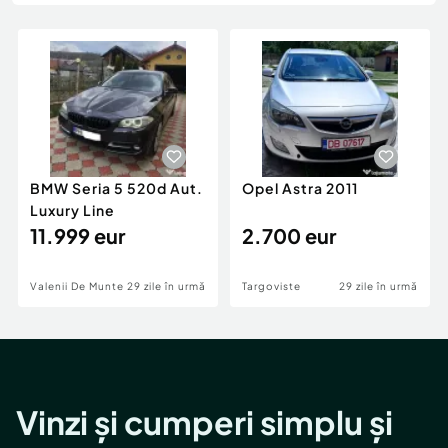
Locuri de munca
Utilaje agricole si industriale
Servicii
Piese auto si accesorii
Animale de companie
Dacia Duster
Afaceri și echipamente profesionale
Inchiriere Bunuri si Vehicule
BMW Seria 5 520d Aut.
Opel Astra 2011
Luxury Line
11.999 eur
2.700 eur
Valenii De Munte
29 zile în urmă
Targoviste
29 zile în urmă
Vinzi și cumperi simplu și