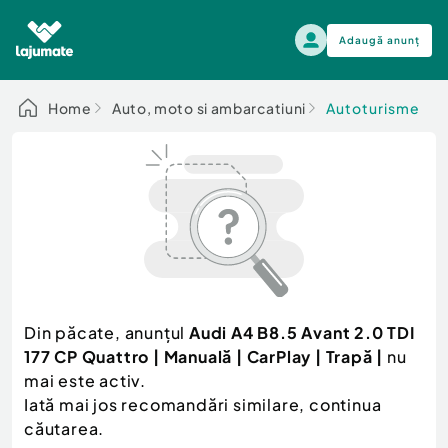
Adaugă anunț
Alege categoria
Home
Auto, moto si ambarcatiuni
Autoturisme
Auto, moto si ambarcatiuni
Toate Anunturile
Auto, moto si ambarcatiuni
Imobiliare
Autoturisme
Electronice si electrocasnice
Anvelope si Jante
Casa si gradina
Alege dupa sezon
Piese auto
Scutere - ATV - UTV
Din păcate, anunțul
Audi A4 B8.5 Avant 2.0 TDI
Mama si copilul
Autoutilitare
177 CP Quattro | Manuală | CarPlay | Trapă |
nu
Moda si frumusete
Ambarcatiuni
mai este activ.
Sport, timp liber, arta
Iată mai jos recomandări similare, continua
Camioane - Rulote - Remorci
Agro si Industrie
căutarea.
Motociclete