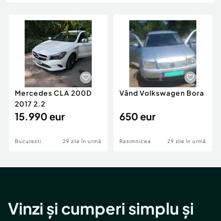
Locuri de munca
Utilaje agricole si industriale
Servicii
Piese auto si accesorii
Animale de companie
Dacia Duster
Afaceri și echipamente profesionale
Inchiriere Bunuri si Vehicule
Mercedes CLA 200D
Vând Volkswagen Bora
2017 2.2
15.990 eur
650 eur
Bucuresti
29 zile în urmă
Rasimnicea
29 zile în urmă
Vinzi și cumperi simplu și