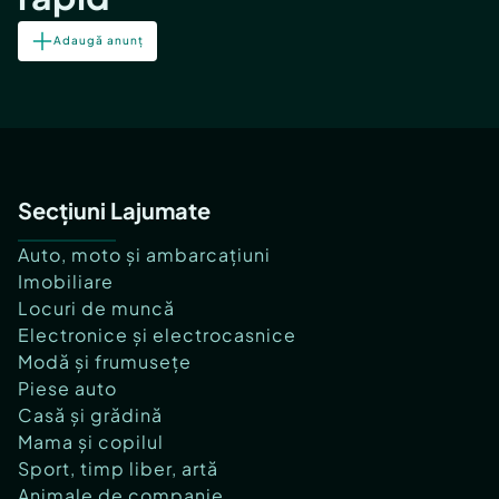
Adaugă anunț
Secțiuni Lajumate
Auto, moto și ambarcațiuni
Imobiliare
Locuri de muncă
Electronice și electrocasnice
Modă și frumusețe
Piese auto
Casă și grădină
Mama și copilul
Sport, timp liber, artă
Animale de companie