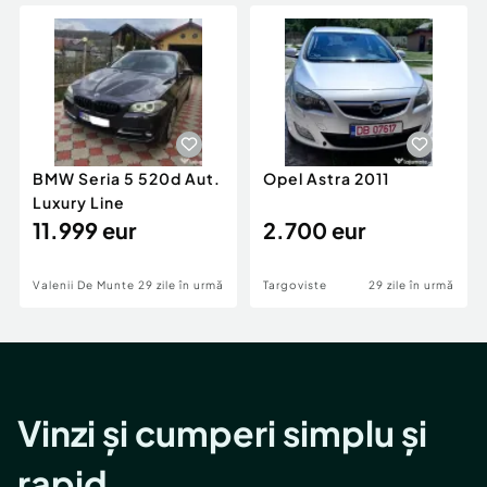
Locuri de munca
Utilaje agricole si industriale
Servicii
Piese auto si accesorii
Animale de companie
Dacia Duster
Afaceri și echipamente profesionale
Inchiriere Bunuri si Vehicule
BMW Seria 5 520d Aut.
Opel Astra 2011
Luxury Line
11.999 eur
2.700 eur
Valenii De Munte
29 zile în urmă
Targoviste
29 zile în urmă
Vinzi și cumperi simplu și
rapid