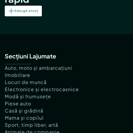
Adaugă anunț
Secțiuni Lajumate
Auto, moto și ambarcațiuni
Imobiliare
Locuri de muncă
Electronice și electrocasnice
Modă și frumusețe
Piese auto
Casă și grădină
Mama și copilul
Sport, timp liber, artă
Animale de companie