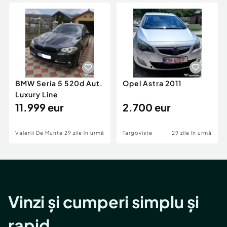
Locuri de munca
Utilaje agricole si industriale
Servicii
Piese auto si accesorii
Animale de companie
Dacia Duster
Afaceri și echipamente profesionale
Inchiriere Bunuri si Vehicule
BMW Seria 5 520d Aut.
Opel Astra 2011
Luxury Line
11.999 eur
2.700 eur
Valenii De Munte
29 zile în urmă
Targoviste
29 zile în urmă
Vinzi și cumperi simplu și
rapid