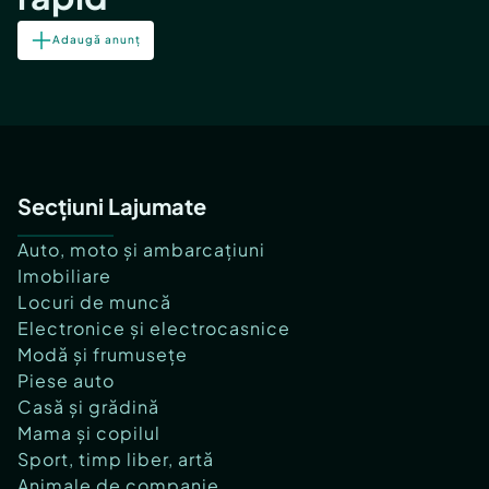
Adaugă anunț
Secțiuni Lajumate
Auto, moto și ambarcațiuni
Imobiliare
Locuri de muncă
Electronice și electrocasnice
Modă și frumusețe
Piese auto
Casă și grădină
Mama și copilul
Sport, timp liber, artă
Animale de companie