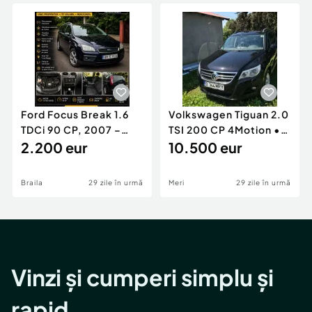
Locuri de munca
Utilaje agricole si industriale
Servicii
Piese auto si accesorii
Animale de companie
Dacia Duster
Afaceri și echipamente profesionale
Inchiriere Bunuri si Vehicule
Ford Focus Break 1.6
Volkswagen Tiguan 2.0
TDCi 90 CP, 2007 –
TSI 200 CP 4Motion •
Unic proprietar, ITP
2.200 eur
2009 • Manual •
10.500 eur
valabil
Benzină
Braila
29 zile în urmă
Meri
29 zile în urmă
Vinzi și cumperi simplu și
rapid