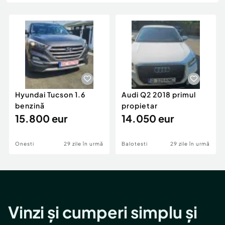
Locuri de munca
Utilaje agricole si industriale
Servicii
Piese auto si accesorii
Animale de companie
Dacia Duster
Afaceri și echipamente profesionale
Inchiriere Bunuri si Vehicule
Hyundai Tucson 1.6
Audi Q2 2018 primul
benzină
propietar
15.800 eur
14.050 eur
Onesti
29 zile în urmă
Balotesti
29 zile în urmă
Vinzi și cumperi simplu și