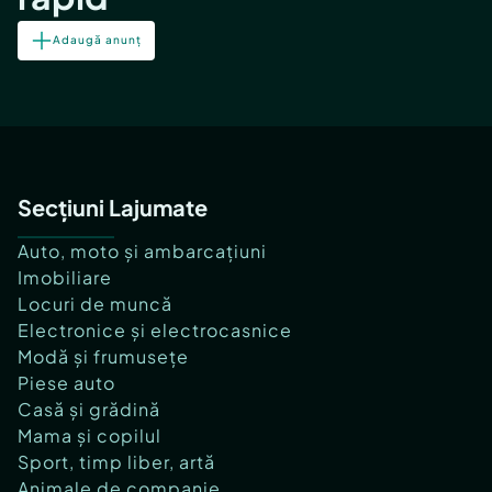
Adaugă anunț
Secțiuni Lajumate
Auto, moto și ambarcațiuni
Imobiliare
Locuri de muncă
Electronice și electrocasnice
Modă și frumusețe
Piese auto
Casă și grădină
Mama și copilul
Sport, timp liber, artă
Animale de companie