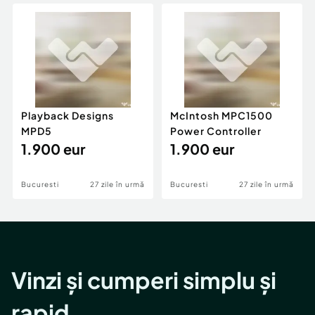
Locuri de munca
Utilaje agricole si industriale
Servicii
Piese auto si accesorii
Animale de companie
Dacia Duster
Afaceri și echipamente profesionale
Inchiriere Bunuri si Vehicule
Playback Designs
McIntosh MPC1500
MPD5
Power Controller
1.900 eur
1.900 eur
Bucuresti
27 zile în urmă
Bucuresti
27 zile în urmă
Vinzi și cumperi simplu și
rapid