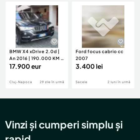
Locuri de munca
Utilaje agricole si industriale
Servicii
Piese auto si accesorii
Animale de companie
Dacia Duster
Afaceri și echipamente profesionale
Inchiriere Bunuri si Vehicule
BMW X4 xDrive 2.0d |
Ford focus cabrio cc
An 2016 | 190.000 KM |
2007
Stare Impecabilă
17.900 eur
3.400 lei
Cluj-Napoca
29 zile în urmă
Sacele
2 luni în urmă
Vinzi și cumperi simplu și
rapid