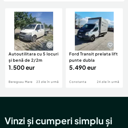
Locuri de munca
Utilaje agricole si industriale
Servicii
Piese auto si accesorii
Animale de companie
Dacia Duster
Afaceri și echipamente profesionale
Inchiriere Bunuri si Vehicule
Autoutilitara cu 5 locuri
Ford Transit prelata lift
și benă de 2/2m
punte dubla
1.500 eur
5.490 eur
Beregsau Mare
23 zile în urmă
Constanta
24 zile în urmă
Vinzi și cumperi simplu și