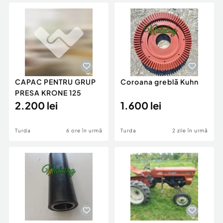
Locuri de munca
Utilaje agricole si industriale
Servicii
Piese auto si accesorii
Animale de companie
Dacia Duster
Afaceri și echipamente profesionale
Inchiriere Bunuri si Vehicule
CAPAC PENTRU GRUP
Coroana greblă Kuhn
PRESA KRONE 125
2.200 lei
1.600 lei
Turda
6 ore în urmă
Turda
2 zile în urmă