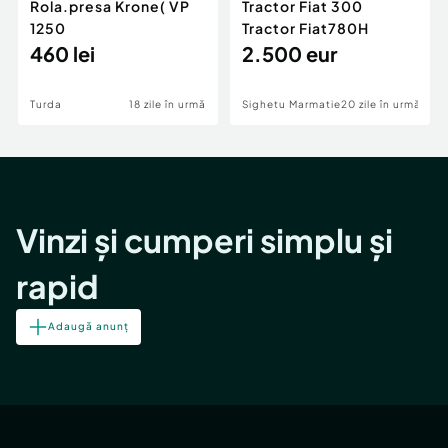
Rola.presa Krone( VP
Tractor Fiat 300
1250
Tractor Fiat780H
460 lei
2.500 eur
Turda
18 zile în urmă
Sighetu Marmatiei
20 zile în urmă
Vinzi și cumperi simplu și
rapid
Adaugă anunț