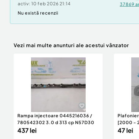
activ:
10 feb 2026 21:14
37869
a
Nu există recenzii
Vezi mai multe anunturi ale acestui vânzator
Rampa injectoare 0445216036 /
Plafonie
780542302 3.0 d 313 cp N57D30
[2000 - 
437 lei
47 lei