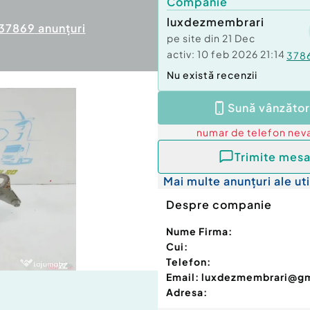
Companie
luxdezmembrari
37869
anunțuri
pe site din
21 Dec
activ:
10 feb 2026 21:14
378
Nu există recenzii
Sună vânzător
numar de telefon
neva
Trimite mesa
Mai multe anunțuri ale uti
Despre companie
Nume Firma:
Cui:
Telefon:
Email:
luxdezmembrari@g
Adresa: