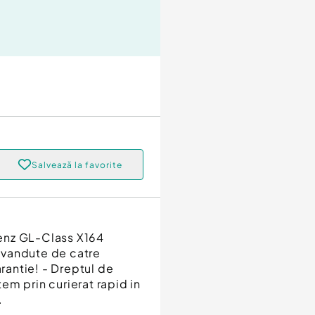
Salvează la favorite
nz GL-Class X164
 vandute de catre
arantie! - Dreptul de
tem prin curierat rapid in
.