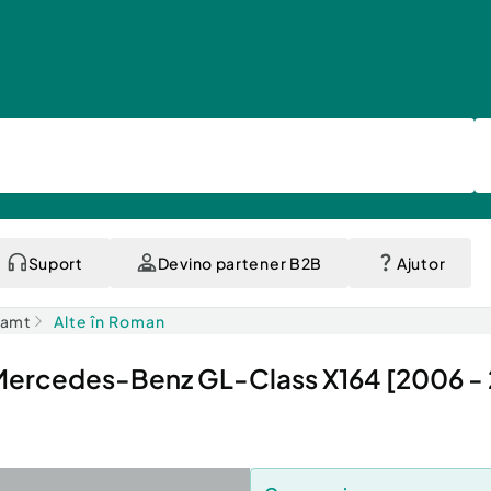
Suport
Devino partener B2B
Ajutor
eamt
Alte în Roman
ercedes-Benz GL-Class X164 [2006 -