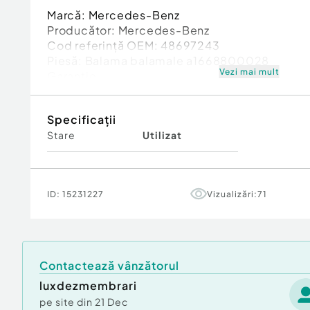
Marcă: Mercedes-Benz
Producător: Mercedes-Benz
Cod referinţă OEM: 48697243
Piesă: Balama balamale a1668800028
Vezi mai mult
Garanție
Specificații
Stare
Utilizat
ID:
15231227
Vizualizări:
71
Contactează vânzătorul
luxdezmembrari
pe site din
21 Dec