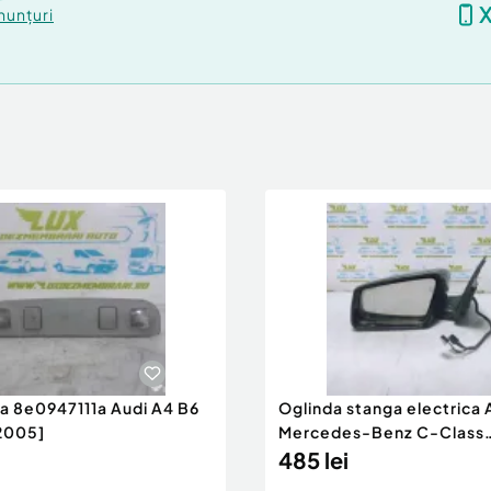
nunțuri
ra 8e0947111a Audi A4 B6
Oglinda stanga electrica
2005]
Mercedes-Benz C-Class
W204/S204 [200
485 lei