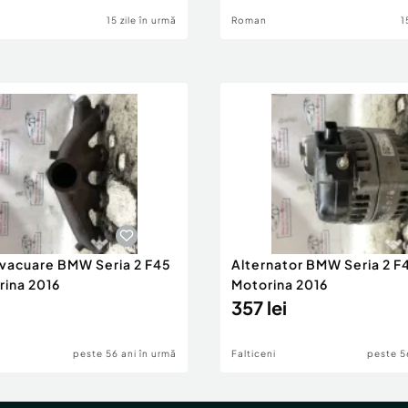
15 zile în urmă
Roman
1
evacuare BMW Seria 2 F45
Alternator BMW Seria 2 F
rina 2016
Motorina 2016
357 lei
peste 56 ani în urmă
Falticeni
peste 5