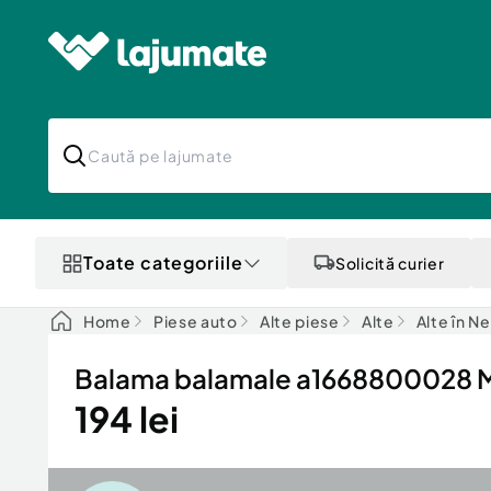
Toate categoriile
Solicită curier
Home
Piese auto
Alte piese
Alte
Alte în N
Balama balamale a1668800028 M
194 lei