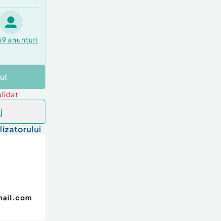
69
anunțuri
ul
lidat
j
lizatorului
mail.com