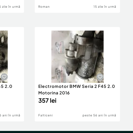
5 zile în urmă
Roman
15 zile în urmă
45 2.0
Electromotor BMW Seria 2 F45 2.0
Motorina 2016
357 lei
6 ani în urmă
Falticeni
peste 56 ani în urmă