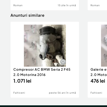
Roman
15 zile în urmă
Roman
Anunturi similare
Compresor AC BMW Seria 2 F45
Galerie 
2.0 Motorina 2016
2.0 Moto
1.071 lei
476 lei
Falticeni
peste 56 ani în urmă
Falticeni