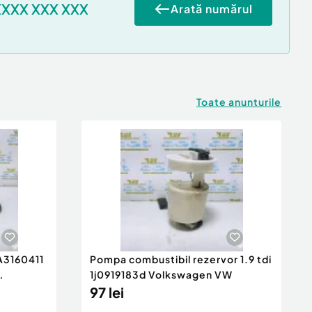
XXXX XXX XXX
Arată numărul
Toate anunturile
 A3160411
Pompa combustibil rezervor 1.9 tdi
1j0919183d Volkswagen VW
97 lei