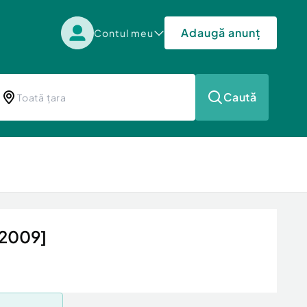
Adaugă anunț
Contul meu
Caută
 2009]