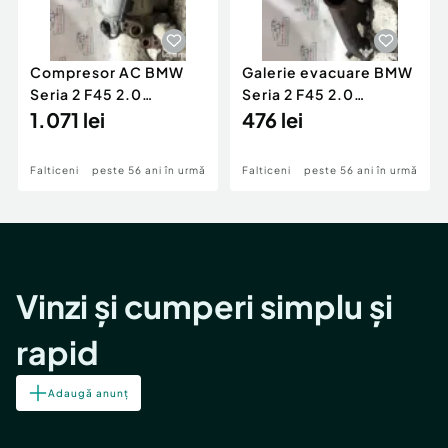
Compresor AC BMW
Galerie evacuare BMW
Seria 2 F45 2.0
Seria 2 F45 2.0
Motorina 2016
1.071 lei
Motorina 2016
476 lei
Falticeni
peste 56 ani în urmă
Falticeni
peste 56 ani în urmă
Vinzi și cumperi simplu și
rapid
Adaugă anunț