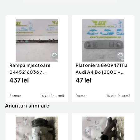
Rampa injectoare
Plafoniera 8e0947111a
0445216036 /
Audi A4 B6 [2000 -
780542302 3.0 d 313
437 lei
2005]
47 lei
cp N57D30
Roman
16 zile în urmă
Roman
16 zile în urmă
Anunturi similare