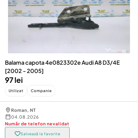
Locuri de munca
Utilaje agricole si industriale
Servicii
Piese auto si accesorii
Animale de companie
Dacia Duster
Afaceri și echipamente profesionale
Inchiriere Bunuri si Vehicule
Balama capota 4e0823302e Audi A8 D3/4E
[2002 - 2005]
97 lei
Utilizat
Companie
Roman
,
NT
04.08.2026
Număr de telefon
nevalidat
Salvează la favorite