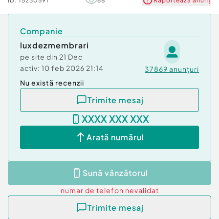
ID:
15230591
68
Raportează anunț
Companie
luxdezmembrari
pe site din
21 Dec
activ:
10 feb 2026 21:14
37869
anunțuri
Nu există recenzii
Trimite mesaj
XXXX XXX XXX
Arată numărul
Sună vânzătorul
numar de telefon
nevalidat
Trimite mesaj