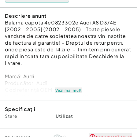
Descriere anunt
Balama capota 4e0823302e Audi A8 D3/4E
[2002 - 2005] (2002 - 2005) - Toate piesele
vandute de catre societatea noastra vin insotite
de factura si garantie! - Dreptul de retur pentru
orice piesa este de 14 zile. - Trimitem prin curierat
rapid in toata tara cu posibilitate Deschidere la
livrare.
Marcă: Audi
Producător: Audi
Cod referinţă OEM: 48066870
Vezi mai mult
Piesă: Balama capota 4e0823302e
Garanție
Specificații
Stare
Utilizat