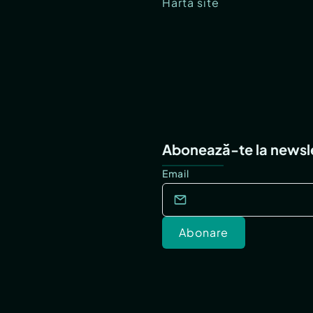
Hartă site
Abonează-te la newsl
Email
Abonare