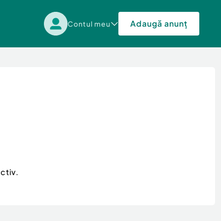
Adaugă anunț
Contul meu
ctiv.