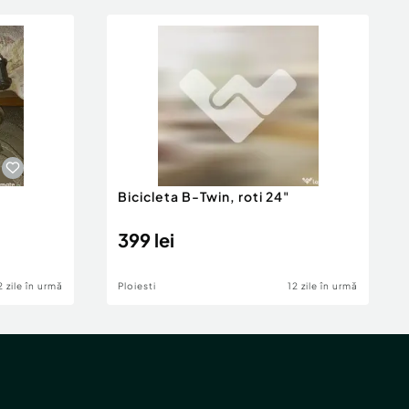
Bicicleta B-Twin, roti 24"
399 lei
2 zile în urmă
Ploiesti
12 zile în urmă