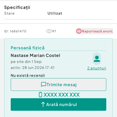
Specificații
Stare
Utilizat
ID:
16861470
97
Raportează anunț
Persoană fizică
Nastase Marian Costel
pe site din
1 Sep
activ:
28 iun 2026 17:41
2
anunțuri
Nu există recenzii
Trimite mesaj
XXXX XXX XXX
Arată numărul