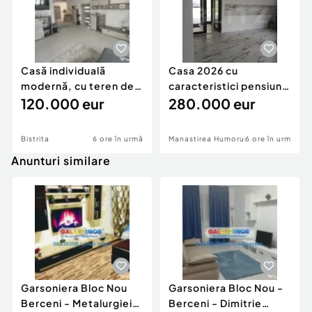
Casă individuală
Casa 2026 cu
modernă, cu teren de
caracteristici pensiune
1.356 mp – la doa
120.000 eur
280k
280.000 eur
Bistrita
6 ore în urmă
Manastirea Humorului
6 ore în urmă
Anunturi similare
Garsoniera Bloc Nou
Garsoniera Bloc Nou -
Berceni - Metalurgiei
Berceni - Dimitrie