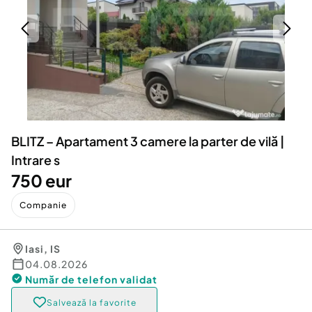
Locuri de munca
Utilaje agricole si industriale
Servicii
Piese auto si accesorii
Animale de companie
Dacia Duster
Afaceri și echipamente profesionale
Inchiriere Bunuri si Vehicule
BLITZ – Apartament 3 camere la parter de vilă |
Intrare s
750 eur
Companie
Iasi
,
IS
04.08.2026
Număr de telefon
validat
Salvează la favorite