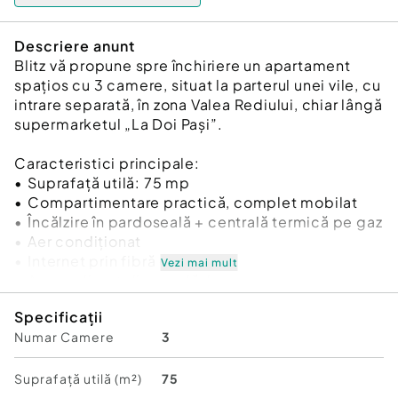
Descriere anunt
Blitz vă propune spre închiriere un apartament
spațios cu 3 camere, situat la parterul unei vile, cu
intrare separată, în zona Valea Rediului, chiar lângă
supermarketul „La Doi Pași”.
Caracteristici principale:
•⁠ ⁠Suprafață utilă: 75 mp
•⁠ ⁠Compartimentare practică, complet mobilat
•⁠ ⁠Încălzire în pardoseală + centrală termică pe gaz
•⁠ ⁠Aer condiționat
•⁠ ⁠Internet prin fibră optică
Vezi mai mult
•⁠ ⁠Acces direct din stradă, la șosea
•⁠ ⁠Parcare inclusă
Specificații
•⁠ ⁠Stație autobuz 702 în apropiere
Numar Camere
3
???? Contactează un consultant Blitz pentru
Suprafață utilă (m²)
75
vizionare și mai multe detalii!