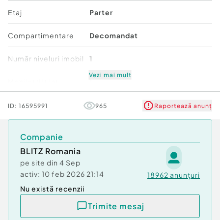
Etaj
Parter
BLITZ – Imobiliare fără stres.
Compartimentare
Decomandat
Cod ofertă / ID BLITZ: P151341
Număr niveluri imobil
1
Id intern: P151341
Vezi mai mult
Mobilat/Utilat
1
Confort:
1
Tip imobil:
Casă/Vilă
Stare
Bună
ID:
16595991
965
Raportează anunț
Număr Băi:
1
Comfort
1
Companie
BLITZ Romania
pe site din
4 Sep
activ:
10 feb 2026 21:14
18962
anunțuri
Nu există recenzii
Trimite mesaj