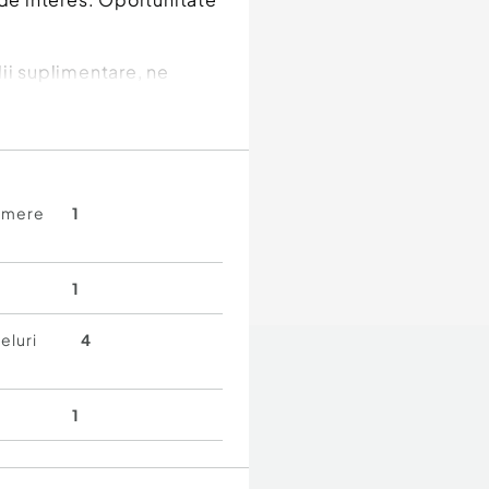
ii suplimentare, ne
amere
1
1
eluri
4
1