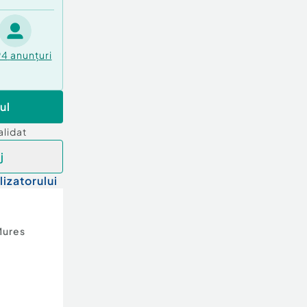
94
anunțuri
ul
alidat
j
lizatorului
Mures