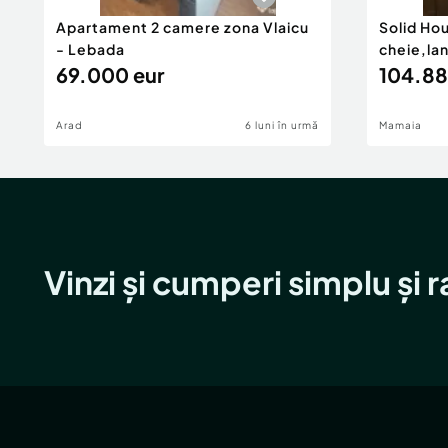
Apartament 2 camere zona Vlaicu
Solid Ho
- Lebada
cheie,la
69.000 eur
104.88
Arad
6 luni în urmă
Mamaia
Vinzi și cumperi simplu și 