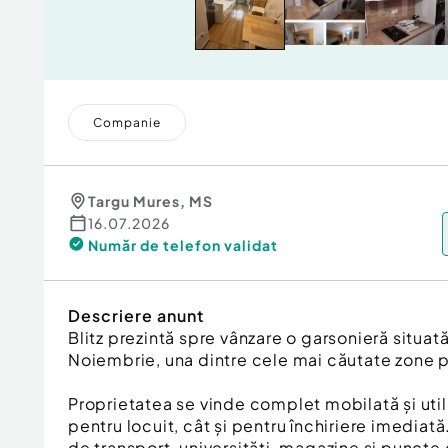
Companie
Targu Mures
,
MS
16.07.2026
Număr de telefon
validat
Descriere anunt
Blitz prezintă spre vânzare o garsonieră situată l
Noiembrie, una dintre cele mai căutate zone pe
Proprietatea se vinde complet mobilată și utila
pentru locuit, cât și pentru închiriere imediată
de transport, universități, magazine și puncte