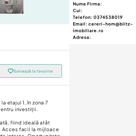
Nume Firma:
Cui:
Telefon:
0374538019
Email:
cereri-hom@blitz-
imobiliare.ro
Adresa:
Salvează la favorite
a etajul 1, în zona 7
ntru investiții.
tă, fiind ideală atât
. Acces facil la mijloace
 de interes. Oportunitate