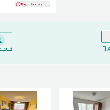
Raportează anunț
nunțuri