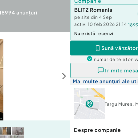
Companie
BLITZ Romania
18994
anunțuri
pe site din
4 Sep
activ:
10 feb 2026 21:14
189
Nu există recenzii
Sună vânzător
numar de telefon
v
Trimite mesa
Mai multe anunțuri ale uti
Targu Mures
,
Despre companie