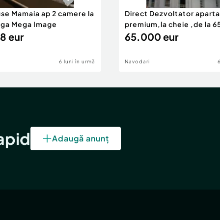
use Mamaia ap 2 camere la
Direct Dezvoltator apar
nga Mega Image
premium,la cheie ,de la 
8 eur
eur
65.000 eur
6 luni în urmă
Navodari
rapid
Adaugă anunț