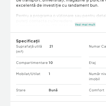
excelentă de investiție cu randament bun.
Pentru a programa o vizionare sau pentru detal
puteți contacta cu încredere.
Vezi mai mult
Cod ofertă / ID BLITZ: P165457
Id intern: P165457
Specificații
Confort:
1
Suprafață utilă
21
Numar C
Tip imobil:
Bloc de apartamente
(m²)
Număr Băi:
1
Compartimentare
10
Etaj
Mobilat/Utilat
1
Număr niv
imobil
Stare
Bună
Comfort