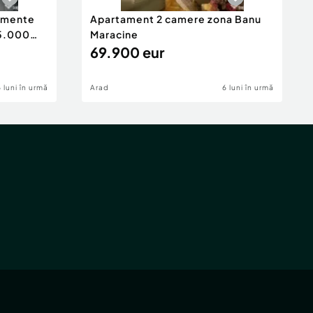
tamente
Apartament 2 camere zona Banu
65.000
Maracine
69.900 eur
6 luni în urmă
Arad
6 luni în urmă