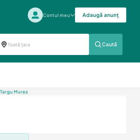
Adaugă anunț
Contul meu
Caută
 Targu Mures