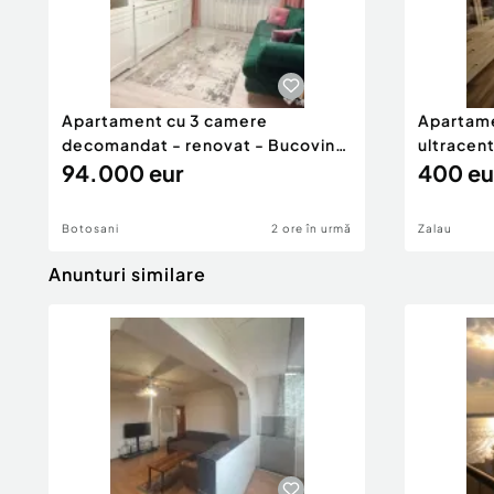
Apartament cu 3 camere
Apartame
decomandat - renovat - Bucovina
ultracent
- Par
94.000 eur
400 eu
Botosani
2 ore în urmă
Zalau
Anunturi similare