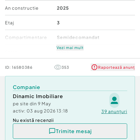
An constructie
2025
Etaj
3
Compartimentare
Semidecomandat
Vezi mai mult
Stare
Nouă
Comfort
3
ID:
16580386
353
Raportează anunț
Companie
Dinamic Imobiliare
pe site din
9 May
activ:
03 aug 2026 13:18
39
anunțuri
Nu există recenzii
Trimite mesaj