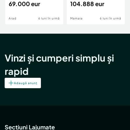
69.000 eur
cheie,langa Mega
104.888 eur
Image
Arad
6 luni în urmă
Mamaia
6 luni în urmă
Vinzi și cumperi simplu și
rapid
Adaugă anunț
Secțiuni Lajumate