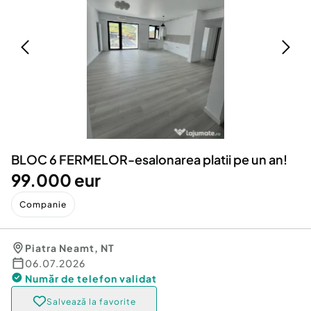
Locuri de munca
Utilaje agricole si industriale
Servicii
Piese auto si accesorii
Animale de companie
Dacia Duster
Afaceri și echipamente profesionale
Inchiriere Bunuri si Vehicule
BLOC 6 FERMELOR-esalonarea platii pe un an!
99.000 eur
Companie
Piatra Neamt
,
NT
06.07.2026
Număr de telefon
validat
Salvează la favorite