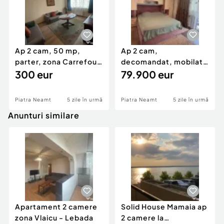
Ap 2 cam, 50 mp,
Ap 2 cam,
parter, zona Carrefour,
decomandat, mobilat
mobilat și utilat, 300
300 eur
și utilat, et 2–Central,
79.900 eur
€/lună
79.900 Euro
Piatra Neamt
5 zile în urmă
Piatra Neamt
5 zile în urmă
Anunturi similare
Apartament 2 camere
Solid House Mamaia ap
zona Vlaicu - Lebada
2 camere la