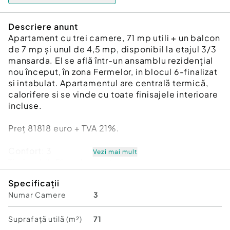
Descriere anunt
Apartament cu trei camere, 71 mp utili + un balcon
de 7 mp și unul de 4,5 mp, disponibil la etajul 3/3
mansarda. El se află într-un ansamblu rezidențial
nou început, în zona Fermelor, in blocul 6-finalizat
si intabulat. Apartamentul are centrală termică,
calorifere si se vinde cu toate finisajele interioare
incluse.
Preț 81818 euro + TVA 21%.
Confort:
3
Vezi mai mult
Tip imobil:
Bloc de apartamente
Specificații
Numar Camere
3
Suprafață utilă (m²)
71