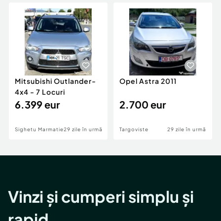
Locuri de munca
Utilaje agricole si industriale
Servicii
Piese auto si accesorii
Animale de companie
Dacia Duster
Afaceri și echipamente profesionale
Inchiriere Bunuri si Vehicule
Mitsubishi Outlander-
Opel Astra 2011
4x4 - 7 Locuri
6.399 eur
2.700 eur
Sighetu Marmatiei
29 zile în urmă
Targoviste
29 zile în urmă
Vinzi și cumperi simplu și
rapid