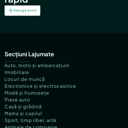
Adaugă anunț
Secțiuni Lajumate
Auto, moto și ambarcațiuni
Imobiliare
Locuri de muncă
Electronice și electrocasnice
Modă și frumusețe
Piese auto
Casă și grădină
Mama și copilul
Sport, timp liber, artă
Animale de companie