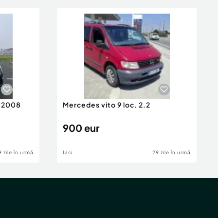
n 2008
Mercedes vito 9 loc. 2.2
900 eur
9 zile în urmă
Iasi
29 zile în urmă