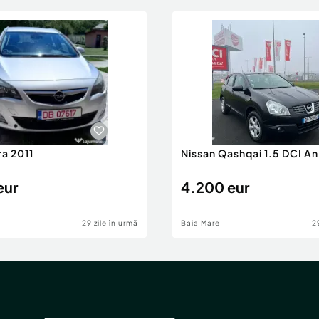
ra 2011
Nissan Qashqai 1.5 DCI A
eur
4.200 eur
29 zile în urmă
Baia Mare
2