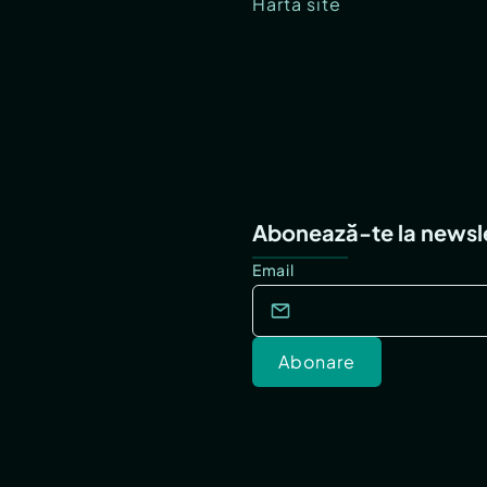
Hartă site
Abonează-te la newsl
Email
Abonare