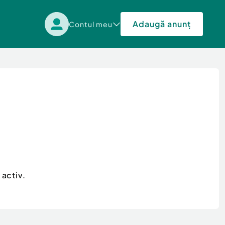
Adaugă anunț
Contul meu
 activ.