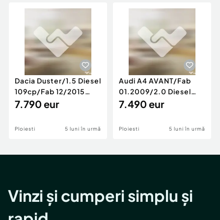
Locuri de munca
Utilaje agricole si industriale
Servicii
Piese auto si accesorii
Animale de companie
Dacia Duster
Afaceri și echipamente profesionale
Inchiriere Bunuri si Vehicule
Dacia Duster/1.5 Diesel
Audi A4 AVANT/Fab
109cp/Fab 12/2015
01.2009/2.0 Diesel
/Euro 5/GARANTIE 12
7.790 eur
140cp/Posibilitate
7.490 eur
LUNI
Rate/GARANTIE
Ploiesti
5 luni în urmă
Ploiesti
5 luni în urmă
Vinzi și cumperi simplu și
rapid