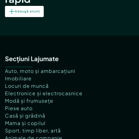
Adaugă anunț
Secțiuni Lajumate
Auto, moto și ambarcațiuni
Imobiliare
Locuri de muncă
Electronice și electrocasnice
Modă și frumusețe
Piese auto
Casă și grădină
Mama și copilul
Sport, timp liber, artă
Animale de companie