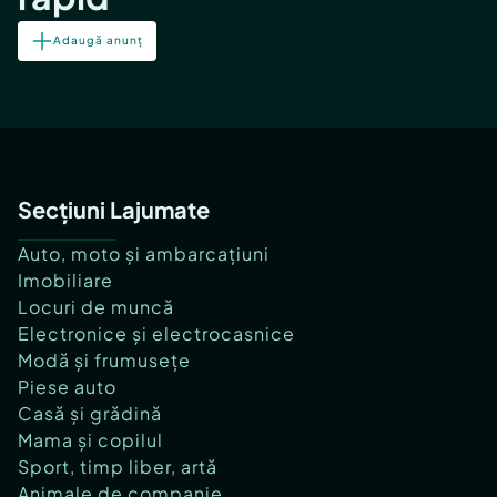
Adaugă anunț
Secțiuni Lajumate
Auto, moto și ambarcațiuni
Imobiliare
Locuri de muncă
Electronice și electrocasnice
Modă și frumusețe
Piese auto
Casă și grădină
Mama și copilul
Sport, timp liber, artă
Animale de companie