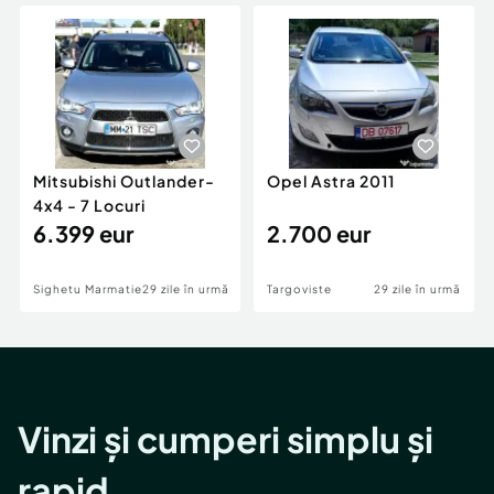
Locuri de munca
Utilaje agricole si industriale
Servicii
Piese auto si accesorii
Animale de companie
Dacia Duster
Afaceri și echipamente profesionale
Inchiriere Bunuri si Vehicule
Mitsubishi Outlander-
Opel Astra 2011
4x4 - 7 Locuri
6.399 eur
2.700 eur
Sighetu Marmatiei
29 zile în urmă
Targoviste
29 zile în urmă
Vinzi și cumperi simplu și
rapid