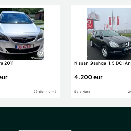
ra 2011
Nissan Qashqai 1.5 DCI A
eur
4.200 eur
29 zile în urmă
Baia Mare
2