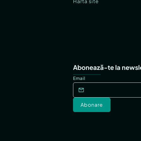
Hartă site
Abonează-te la newsl
Email
Abonare