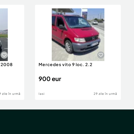
n 2008
Mercedes vito 9 loc. 2.2
900 eur
9 zile în urmă
Iasi
29 zile în urmă