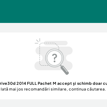
ive30d 2014 FULL Pachet M accept și schimb doar cu 
Iată mai jos recomandări similare, continua căutarea.