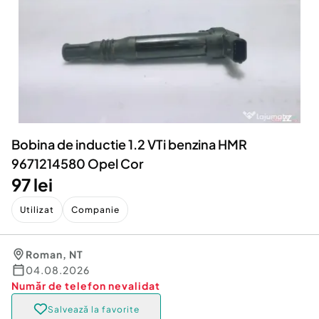
Locuri de munca
Utilaje agricole si industriale
Servicii
Piese auto si accesorii
Animale de companie
Dacia Duster
Afaceri și echipamente profesionale
Inchiriere Bunuri si Vehicule
Bobina de inductie 1.2 VTi benzina HMR
9671214580 Opel Cor
97 lei
Utilizat
Companie
Roman
,
NT
04.08.2026
Număr de telefon
nevalidat
Salvează la favorite