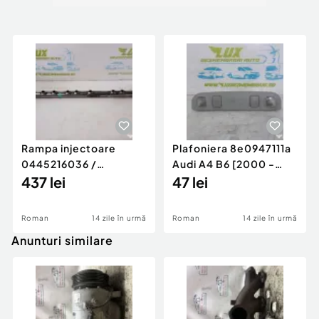
Rampa injectoare
Plafoniera 8e0947111a
0445216036 /
Audi A4 B6 [2000 -
780542302 3.0 d 313
437 lei
2005]
47 lei
cp N57D30
Roman
14 zile în urmă
Roman
14 zile în urmă
Anunturi similare