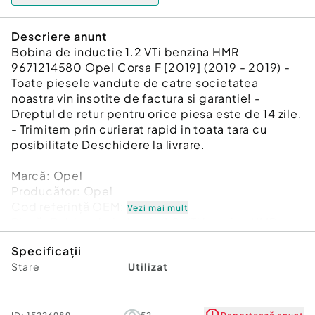
Descriere anunt
Bobina de inductie 1.2 VTi benzina HMR
9671214580 Opel Corsa F [2019] (2019 - 2019) -
Toate piesele vandute de catre societatea
noastra vin insotite de factura si garantie! -
Dreptul de retur pentru orice piesa este de 14 zile.
- Trimitem prin curierat rapid in toata tara cu
posibilitate Deschidere la livrare.
Marcă: Opel
Producător: Opel
Cod referinţă OEM: 45913932
Vezi mai mult
Piesă: Bobina de inductie 1.2 VTi benzina HMR
9671214580
Specificații
Garanție
Stare
Utilizat