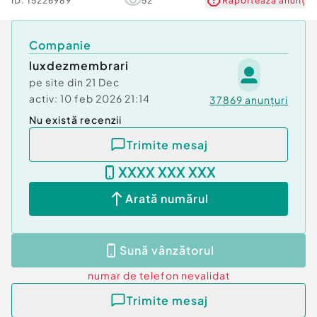
ID:
15226989
52
Raportează anunț
Companie
luxdezmembrari
pe site din
21 Dec
activ:
10 feb 2026 21:14
37869
anunțuri
Nu există recenzii
Trimite mesaj
XXXX XXX XXX
Arată numărul
Sună vânzătorul
numar de telefon
nevalidat
Trimite mesaj