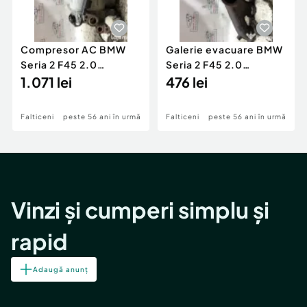
Compresor AC BMW
Galerie evacuare BMW
Seria 2 F45 2.0
Seria 2 F45 2.0
Motorina 2016
1.071 lei
Motorina 2016
476 lei
Falticeni
peste 56 ani în urmă
Falticeni
peste 56 ani în urmă
Vinzi și cumperi simplu și
rapid
Adaugă anunț