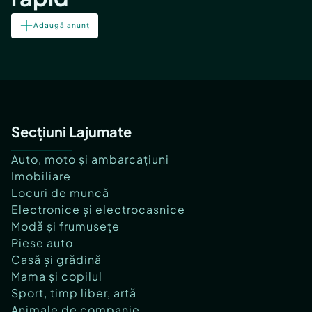
Adaugă anunț
Secțiuni Lajumate
Auto, moto și ambarcațiuni
Imobiliare
Locuri de muncă
Electronice și electrocasnice
Modă și frumusețe
Piese auto
Casă și grădină
Mama și copilul
Sport, timp liber, artă
Animale de companie