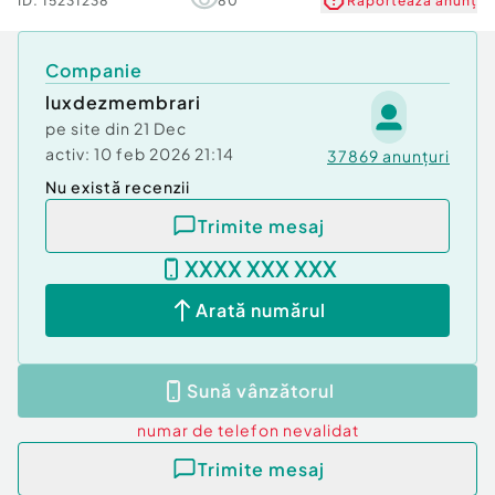
ID:
15231238
80
Raportează anunț
Companie
luxdezmembrari
pe site din
21 Dec
activ:
10 feb 2026 21:14
37869
anunțuri
Nu există recenzii
Trimite mesaj
XXXX XXX XXX
Arată numărul
Sună vânzătorul
numar de telefon
nevalidat
Trimite mesaj