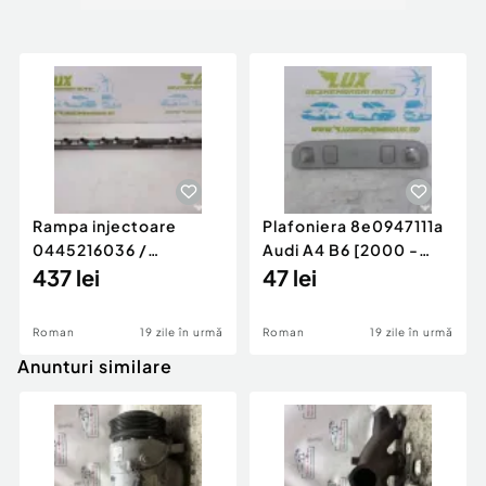
Rampa injectoare
Plafoniera 8e0947111a
0445216036 /
Audi A4 B6 [2000 -
780542302 3.0 d 313
437 lei
2005]
47 lei
cp N57D30
Roman
19 zile în urmă
Roman
19 zile în urmă
Anunturi similare