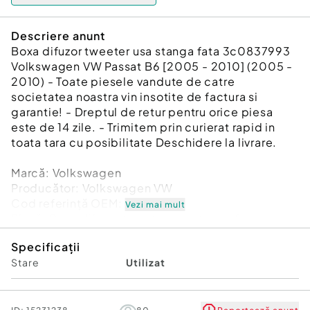
Descriere anunt
Boxa difuzor tweeter usa stanga fata 3c0837993
Volkswagen VW Passat B6 [2005 - 2010] (2005 -
2010) - Toate piesele vandute de catre
societatea noastra vin insotite de factura si
garantie! - Dreptul de retur pentru orice piesa
este de 14 zile. - Trimitem prin curierat rapid in
toata tara cu posibilitate Deschidere la livrare.
Marcă: Volkswagen
Producător: Volkswagen VW
Cod referinţă OEM: 48699580
Vezi mai mult
Piesă: Boxa difuzor tweeter usa stanga fata
3c0837993
Specificații
Garanție
Stare
Utilizat