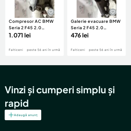
Compresor AC BMW
Galerie evacuare BMW
Seria 2 F45 2.0
Seria 2 F45 2.0
Motorina 2016
1.071 lei
Motorina 2016
476 lei
Falticeni
peste 56 ani în urmă
Falticeni
peste 56 ani în urmă
Vinzi și cumperi simplu și
rapid
Adaugă anunț