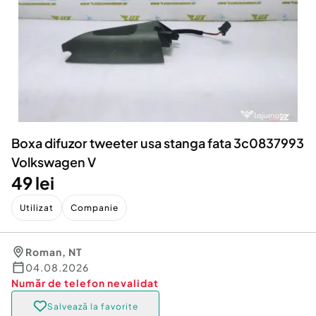
Locuri de munca
Utilaje agricole si industriale
Servicii
Piese auto si accesorii
Animale de companie
Dacia Duster
Afaceri și echipamente profesionale
Inchiriere Bunuri si Vehicule
Boxa difuzor tweeter usa stanga fata 3c0837993
Volkswagen V
49 lei
Utilizat
Companie
Roman
,
NT
04.08.2026
Număr de telefon
nevalidat
Salvează la favorite