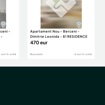
ceni -
Apartament Nou - Berceni -
 -
Dimitrie Leonida - 81 RESIDENCE
470 eur
6 luni în urmă
Bucuresti
6 luni în urmă