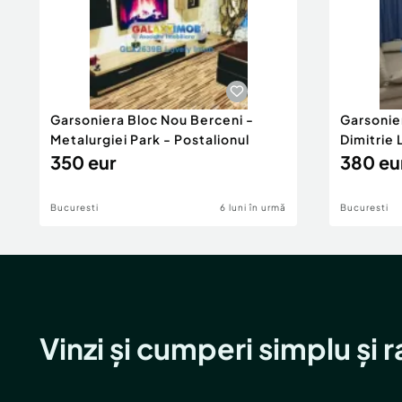
Garsoniera Bloc Nou Berceni -
Garsonie
Metalurgiei Park - Postalionul
Dimitrie
350 eur
380 eu
Bucuresti
6 luni în urmă
Bucuresti
Vinzi și cumperi simplu și 