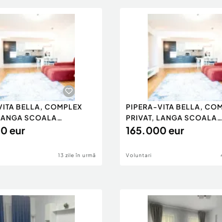
VITA BELLA, COMPLEX
PIPERA-VITA BELLA, CO
 LANGA SCOALA
PRIVAT, LANGA SCOALA
ANA!
0 eur
AMERICANA, 0
165.000 eur
13 zile în urmă
Voluntari