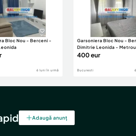
ra Bloc Nou - Berceni -
Garsoniera Bloc Nou - Ber
 Leonida
Dimitrie Leonida - Metrou
r
400 eur
6 luni în urmă
Bucuresti
rapid
Adaugă anunț