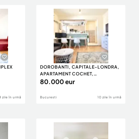
MPLEX
DOROBANTI, CAPITALE-LONDRA,
APARTAMENT COCHET,
MOBILAT,0%COM
80.000 eur
4 zile în urmă
Bucuresti
10 zile în urmă