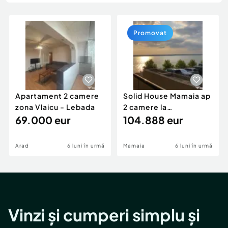
Locuri de munca
Utilaje agricole si industriale
Servicii
Piese auto si accesorii
Animale de companie
Promovat
Dacia Duster
Afaceri și echipamente profesionale
Inchiriere Bunuri si Vehicule
Apartament 2 camere
Solid House Mamaia ap
zona Vlaicu - Lebada
2 camere la
69.000 eur
cheie,langa Mega
104.888 eur
Image
Arad
6 luni în urmă
Mamaia
6 luni în urmă
Vinzi și cumperi simplu și