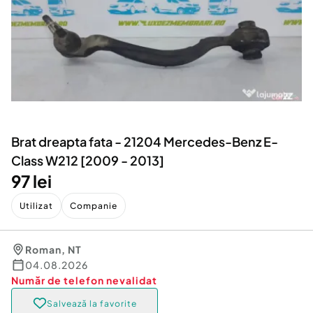
Locuri de munca
Utilaje agricole si industriale
Servicii
Piese auto si accesorii
Animale de companie
Dacia Duster
Afaceri și echipamente profesionale
Inchiriere Bunuri si Vehicule
Brat dreapta fata - 21204 Mercedes-Benz E-
Class W212 [2009 - 2013]
97 lei
Utilizat
Companie
Roman
,
NT
04.08.2026
Număr de telefon
nevalidat
Salvează la favorite