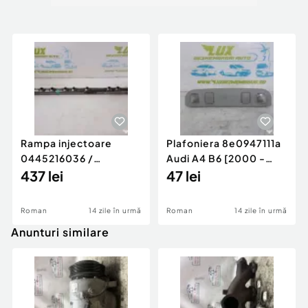
Rampa injectoare
Plafoniera 8e0947111a
0445216036 /
Audi A4 B6 [2000 -
780542302 3.0 d 313
437 lei
2005]
47 lei
cp N57D30
Roman
14 zile în urmă
Roman
14 zile în urmă
Anunturi similare