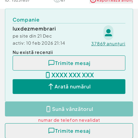
ID:
15231657
67
Raportează anunț
Companie
luxdezmembrari
pe site din
21 Dec
activ:
10 feb 2026 21:14
37869
anunțuri
Nu există recenzii
Trimite mesaj
XXXX XXX XXX
Arată numărul
Sună vânzătorul
numar de telefon
nevalidat
Trimite mesaj