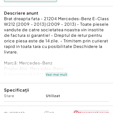
Descriere anunt
Brat dreapta fata - 21204 Mercedes-Benz E-Class
W212 [2009 - 2013] (2009 - 2013) - Toate piesele
vandute de catre societatea noastra vin insotite
de factura si garantie! - Dreptul de retur pentru
orice piesa este de 14 zile. - Trimitem prin curierat
rapid in toata tara cu posibilitate Deschidere la
livrare.
Marcă: Mercedes-Benz
Producător: Mercedes-Benz
Cod referinţă OEM: 48937408
Vezi mai mult
Piesă: Brat dreapta fata - 21204
Garanție
Specificații
Stare
Utilizat