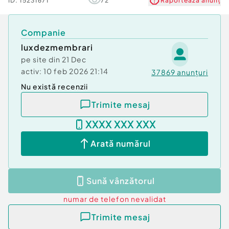
ID:
15231671
72
Raportează anunț
Companie
luxdezmembrari
pe site din
21 Dec
activ:
10 feb 2026 21:14
37869
anunțuri
Nu există recenzii
Trimite mesaj
XXXX XXX XXX
Arată numărul
Sună vânzătorul
numar de telefon
nevalidat
Trimite mesaj