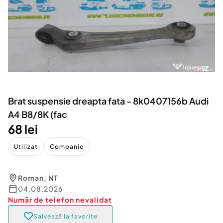
Locuri de munca
Utilaje agricole si industriale
Servicii
Piese auto si accesorii
Animale de companie
Dacia Duster
Afaceri și echipamente profesionale
Inchiriere Bunuri si Vehicule
Brat suspensie dreapta fata - 8k0407156b Audi
A4 B8/8K (fac
68 lei
Utilizat
Companie
Roman
,
NT
04.08.2026
Număr de telefon
nevalidat
Salvează la favorite