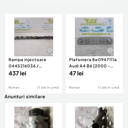
Rampa injectoare
Plafoniera 8e0947111a
0445216036 /
Audi A4 B6 [2000 -
780542302 3.0 d 313
437 lei
2005]
47 lei
cp N57D30
Roman
17 zile în urmă
Roman
17 zile în urmă
Anunturi similare