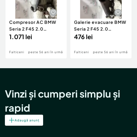
Compresor AC BMW
Galerie evacuare BMW
Seria 2 F45 2.0
Seria 2 F45 2.0
Motorina 2016
1.071 lei
Motorina 2016
476 lei
Falticeni
peste 56 ani în urmă
Falticeni
peste 56 ani în urmă
Vinzi și cumperi simplu și
rapid
Adaugă anunț