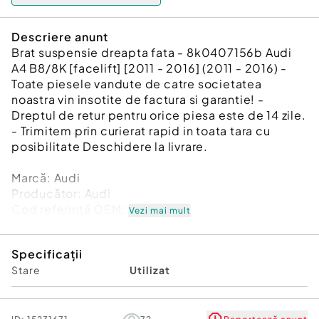
Descriere anunt
Brat suspensie dreapta fata - 8k0407156b Audi
A4 B8/8K [facelift] [2011 - 2016] (2011 - 2016) -
Toate piesele vandute de catre societatea
noastra vin insotite de factura si garantie! -
Dreptul de retur pentru orice piesa este de 14 zile.
- Trimitem prin curierat rapid in toata tara cu
posibilitate Deschidere la livrare.
Marcă: Audi
Producător: Audi
Cod referinţă OEM: 48938231
Vezi mai mult
Piesă: Brat suspensie dreapta fata - 8k0407156b
Garanție
Specificații
Stare
Utilizat