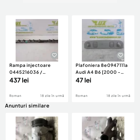
Rampa injectoare
Plafoniera 8e0947111a
0445216036 /
Audi A4 B6 [2000 -
780542302 3.0 d 313
437 lei
2005]
47 lei
cp N57D30
Roman
18 zile în urmă
Roman
18 zile în urmă
Anunturi similare