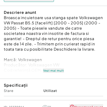
Descriere anunt
Broasca incuietoare usa stanga spate Volkswagen
VW Passat B5.5 [facelift] [2000 - 2005] (2000 -
2005) - Toate piesele vandute de catre
societatea noastra vin insotite de factura si
garantie! - Dreptul de retur pentru orice piesa
este de 14 zile. - Trimitem prin curierat rapid in
toata tara cu posibilitate Deschidere la livrare.
Marcă: Volkswagen
Producător: Volkswagen VW
Cod referinţă OEM: 48591240
Vezi mai mult
Piesă: Broasca incuietoare usa stanga spate
Garanție
Specificații
Stare
Utilizat