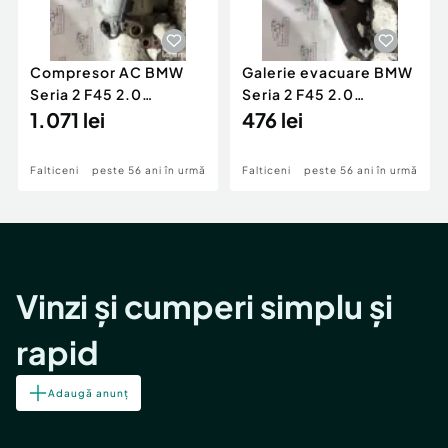
Compresor AC BMW
Galerie evacuare BMW
Seria 2 F45 2.0
Seria 2 F45 2.0
Motorina 2016
1.071 lei
Motorina 2016
476 lei
Falticeni
peste 56 ani în urmă
Falticeni
peste 56 ani în urmă
Vinzi și cumperi simplu și
rapid
Adaugă anunț