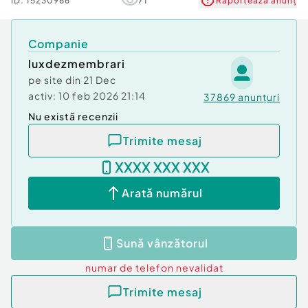
ID:
15230966
71
Raportează anunț
Companie
luxdezmembrari
pe site din
21 Dec
activ:
10 feb 2026 21:14
37869
anunțuri
Nu există recenzii
Trimite mesaj
XXXX XXX XXX
Arată numărul
Sună vânzătorul
numar de telefon
nevalidat
Trimite mesaj