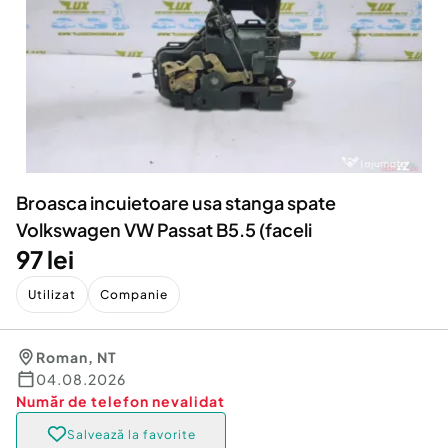
Locuri de munca
Utilaje agricole si industriale
Servicii
Piese auto si accesorii
Animale de companie
Dacia Duster
Afaceri și echipamente profesionale
Inchiriere Bunuri si Vehicule
Broasca incuietoare usa stanga spate
Volkswagen VW Passat B5.5 (faceli
97 lei
Utilizat
Companie
Roman
,
NT
04.08.2026
Număr de telefon
nevalidat
Salvează la favorite