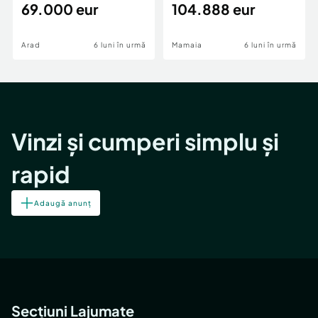
69.000 eur
cheie,langa Mega
104.888 eur
Image
Arad
6 luni în urmă
Mamaia
6 luni în urmă
Vinzi și cumperi simplu și
rapid
Adaugă anunț
Secțiuni Lajumate