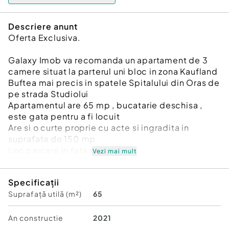
Descriere anunt
Oferta Exclusiva.
Galaxy Imob va recomanda un apartament de 3
camere situat la parterul uni bloc in zona Kaufland
Buftea mai precis in spatele Spitalului din Oras de
pe strada Studiolui
Apartamentul are 65 mp , bucatarie deschisa ,
este gata pentru a fi locuit
Are si o curte proprie cu acte si ingradita in
suprafata de 150 mp
Loc parcare in fata curtii
Vezi mai mult
GAZ CURENT APA CANALIZARE
Informatii eficienta energetica:
Specificații
Clasa energetica: B
Suprafață utilă (m²)
65
Consumul de energie primara:
Indicele de emisii echivalent CO2:
Consum de energie din surse regenerabile:
An constructie
2021