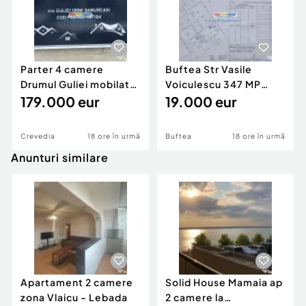
Parter 4 camere
Buftea Str Vasile
Drumul Guliei mobilat
Voiculescu 347 MP
utilat 100 mpu teren 4
179.000 eur
rezidential
19.000 eur
Crevedia
18 ore în urmă
Buftea
18 ore în urmă
Anunturi similare
Apartament 2 camere
Solid House Mamaia ap
zona Vlaicu - Lebada
2 camere la