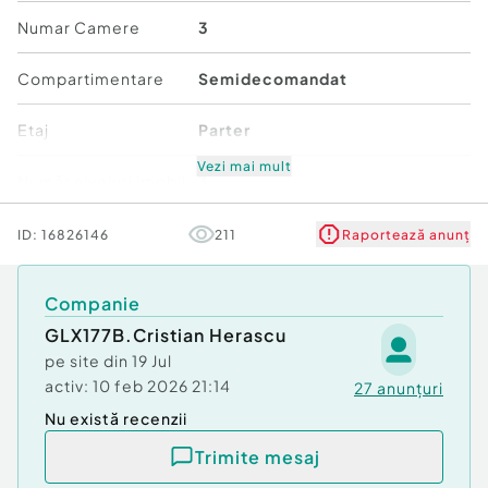
Confort:
1
Numar Camere
3
Tip imobil:
Bloc de apartamente
Număr Băi:
2
Compartimentare
Semidecomandat
Posibilitate parcare: Da
Nr. locuri parcare:
1
Etaj
Parter
Vezi mai mult
Număr niveluri imobil
3
Stare
Bună
ID:
16826146
211
Raportează anunț
Comfort
1
Companie
GLX177B.Cristian Herascu
pe site din
19 Jul
activ:
10 feb 2026 21:14
27
anunțuri
Nu există recenzii
Trimite mesaj