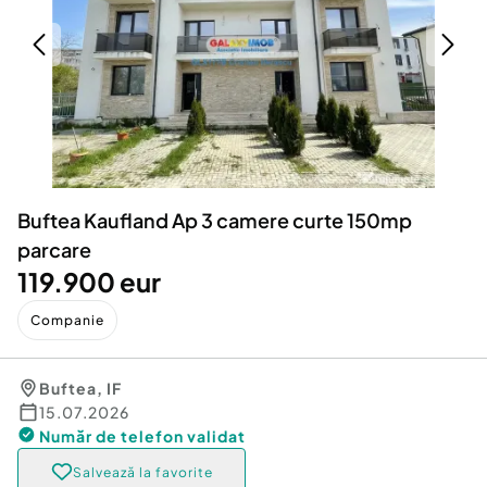
Locuri de munca
Utilaje agricole si industriale
Servicii
Piese auto si accesorii
Animale de companie
Dacia Duster
Afaceri și echipamente profesionale
Inchiriere Bunuri si Vehicule
Buftea Kaufland Ap 3 camere curte 150mp
parcare
119.900 eur
Companie
Buftea
,
IF
15.07.2026
Număr de telefon
validat
Salvează la favorite