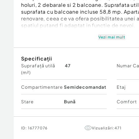
holuri, 2 debarale si 2 balcoane. Suprafata uti
suprafata cu balcoane incluse 58,8 mp. Apar
renovare, ceea ce va ofera posibilitatea unei
spatiul putand fi adaptat in functie de nevoi.
Vezi mai mult
Id intern: P2412
Specificații
Confort:
1
Suprafață utilă
47
Numar C
Tip imobil:
Bloc de apartamente
(m²)
Număr Băi:
1
Comision cumpărător:
2%
Compartimentare
Semidecomandat
Etaj
Stare
Bună
Comfort
ID:
16777076
Vizualizări:
471