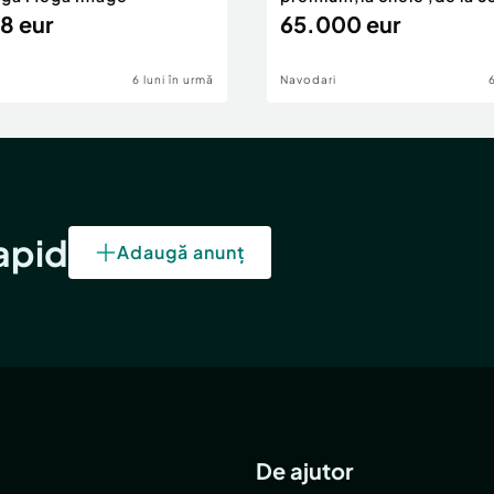
8 eur
eur
65.000 eur
6 luni în urmă
Navodari
rapid
Adaugă anunț
De ajutor