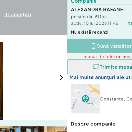
Companie
ALEXANDRA BAFANE
31
anunțuri
pe site din
9 Dec
activ:
10 iul 2026 11:46
3
Nu există recenzii
Sună vânzător
numar de telefon
neva
Trimite mesa
Mai multe anunțuri ale uti
Constanta
,
Co
Despre companie