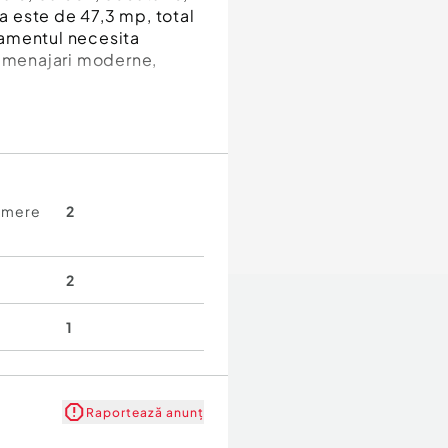
la este de 47,3 mp, total
tamentul necesita
 amenajari moderne,
amere
2
2
1
Raportează anunț