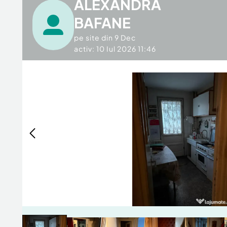
ALEXANDRA
BAFANE
pe site din
9 Dec
activ: 10 Iul 2026 11:46