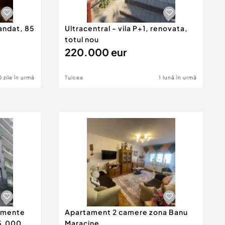
andat, 85
Ultracentral - vila P+1, renovata,
totul nou
220.000 eur
0 zile în urmă
Tulcea
1 lună în urmă
tamente
Apartament 2 camere zona Banu
65.000
Maracine