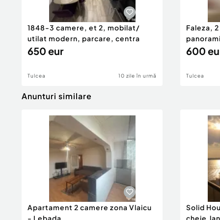
1848-3 camere, et 2, mobilat/
Faleza, 
utilat modern, parcare, centra
panorami
650 eur
nou,
600 eu
Tulcea
10 zile în urmă
Tulcea
Anunturi similare
Apartament 2 camere zona Vlaicu
Solid Ho
- Lebada
cheie,la