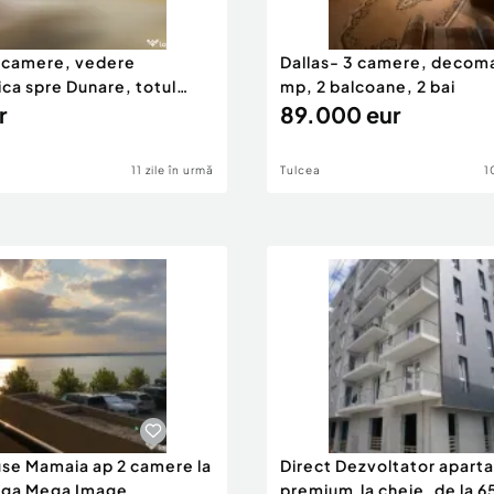
2 camere, vedere
Dallas- 3 camere, decom
ca spre Dunare, totul
mp, 2 balcoane, 2 bai
r
89.000 eur
11 zile în urmă
Tulcea
1
use Mamaia ap 2 camere la
Direct Dezvoltator apar
nga Mega Image
premium,la cheie ,de la 