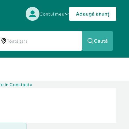
Adaugă anunț
Contul meu
Caută
e în Constanta