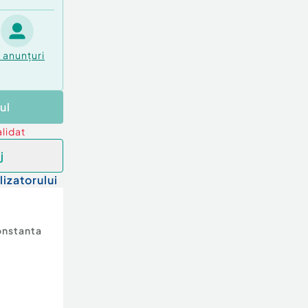
1
anunțuri
ul
lidat
j
lizatorului
nstanta