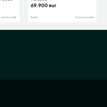
69.900 eur
6 luni în urmă
Arad
6 luni în urmă