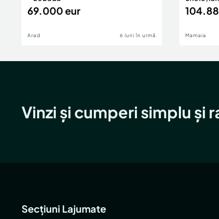
69.000 eur
104.88
Arad
6 luni în urmă
Mamaia
Vinzi și cumperi simplu și 
Secțiuni Lajumate