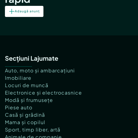
Adaugă anunț
Secțiuni Lajumate
Auto, moto și ambarcațiuni
Imobiliare
Locuri de muncă
Electronice și electrocasnice
Modă și frumusețe
Piese auto
Casă și grădină
Mama și copilul
Sport, timp liber, artă
Animale de companie