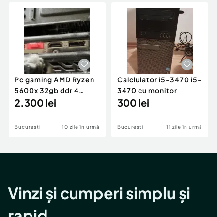
Locuri de munca
Utilaje agricole si industriale
Servicii
Piese auto si accesorii
Animale de companie
Dacia Duster
Afaceri și echipamente profesionale
Inchiriere Bunuri si Vehicule
Pc gaming AMD Ryzen
Calclulator i5-3470 i5-
5600x 32gb ddr 4
3470 cu monitor
3200mhz 1tb ssd
2.300 lei
300 lei
nvme, gtx 1060 6Gb
Bucuresti
10 zile în urmă
Bucuresti
11 zile în urmă
Vinzi și cumperi simplu și
rapid