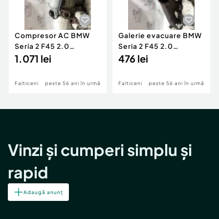
Compresor AC BMW
Galerie evacuare BMW
Seria 2 F45 2.0
Seria 2 F45 2.0
Motorina 2016
1.071 lei
Motorina 2016
476 lei
Falticeni
peste 56 ani în urmă
Falticeni
peste 56 ani în urmă
Vinzi și cumperi simplu și
rapid
Adaugă anunț