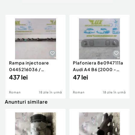
Rampa injectoare
Plafoniera 8e0947111a
0445216036 /
Audi A4 B6 [2000 -
780542302 3.0 d 313
437 lei
2005]
47 lei
cp N57D30
Roman
18 zile în urmă
Roman
18 zile în urmă
Anunturi similare