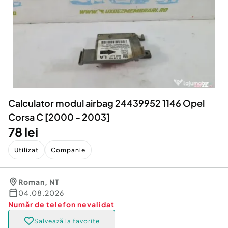
Locuri de munca
Utilaje agricole si industriale
Servicii
Piese auto si accesorii
Animale de companie
Dacia Duster
Afaceri și echipamente profesionale
Inchiriere Bunuri si Vehicule
Calculator modul airbag 24439952 1146 Opel
Corsa C [2000 - 2003]
78 lei
Utilizat
Companie
Roman
,
NT
04.08.2026
Număr de telefon
nevalidat
Salvează la favorite