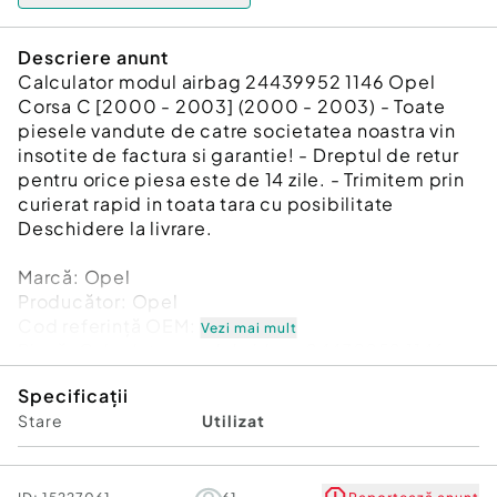
Descriere anunt
Calculator modul airbag 24439952 1146 Opel
Corsa C [2000 - 2003] (2000 - 2003) - Toate
piesele vandute de catre societatea noastra vin
insotite de factura si garantie! - Dreptul de retur
pentru orice piesa este de 14 zile. - Trimitem prin
curierat rapid in toata tara cu posibilitate
Deschidere la livrare.
Marcă: Opel
Producător: Opel
Cod referinţă OEM: 45921221
Vezi mai mult
Piesă: Calculator modul airbag 24439952 1146
Garanție
Specificații
Stare
Utilizat