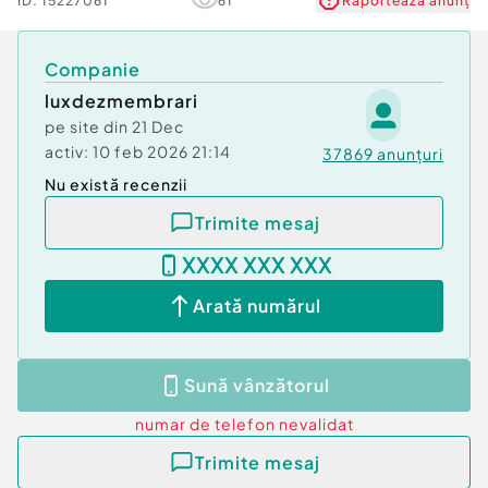
ID:
15227061
61
Raportează anunț
Companie
luxdezmembrari
pe site din
21 Dec
activ:
10 feb 2026 21:14
37869
anunțuri
Nu există recenzii
Trimite mesaj
XXXX XXX XXX
Arată numărul
Sună vânzătorul
numar de telefon
nevalidat
Trimite mesaj