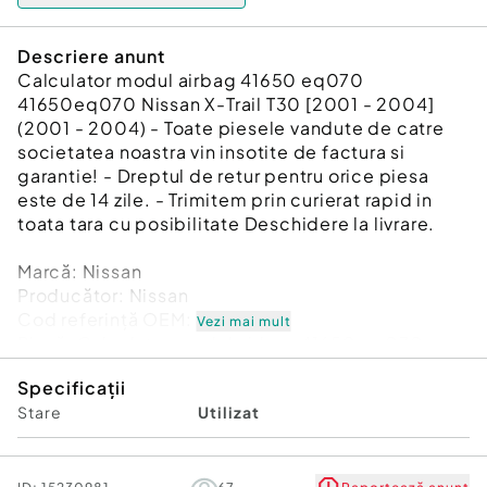
Descriere anunt
Calculator modul airbag 41650 eq070
41650eq070 Nissan X-Trail T30 [2001 - 2004]
(2001 - 2004) - Toate piesele vandute de catre
societatea noastra vin insotite de factura si
garantie! - Dreptul de retur pentru orice piesa
este de 14 zile. - Trimitem prin curierat rapid in
toata tara cu posibilitate Deschidere la livrare.
Marcă: Nissan
Producător: Nissan
Cod referinţă OEM: 48593531
Vezi mai mult
Piesă: Calculator modul airbag 41650 eq070
41650eq070
Specificații
Garanție
Stare
Utilizat