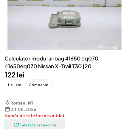
Locuri de munca
Utilaje agricole si industriale
Servicii
Piese auto si accesorii
Animale de companie
Dacia Duster
Afaceri și echipamente profesionale
Inchiriere Bunuri si Vehicule
Calculator modul airbag 41650 eq070
41650eq070 Nissan X-Trail T30 [20
122 lei
Utilizat
Companie
Roman
,
NT
04.08.2026
Număr de telefon
nevalidat
Salvează la favorite