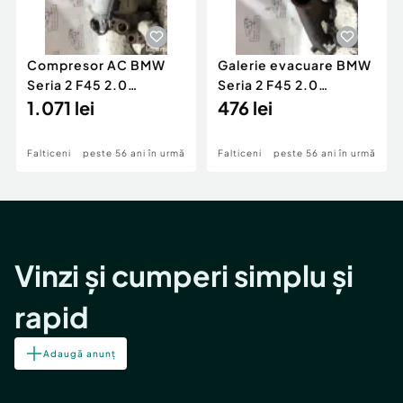
Compresor AC BMW
Galerie evacuare BMW
Seria 2 F45 2.0
Seria 2 F45 2.0
Motorina 2016
1.071 lei
Motorina 2016
476 lei
Falticeni
peste 56 ani în urmă
Falticeni
peste 56 ani în urmă
Vinzi și cumperi simplu și
rapid
Adaugă anunț