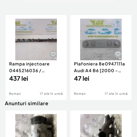
Rampa injectoare
Plafoniera 8e0947111a
0445216036 /
Audi A4 B6 [2000 -
780542302 3.0 d 313
437 lei
2005]
47 lei
cp N57D30
Roman
17 zile în urmă
Roman
17 zile în urmă
Anunturi similare