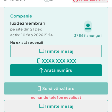
ID:
15230981
67
Raportează anunț
Companie
luxdezmembrari
pe site din
21 Dec
activ:
10 feb 2026 21:14
37869
anunțuri
Nu există recenzii
Trimite mesaj
XXXX XXX XXX
Arată numărul
Sună vânzătorul
numar de telefon
nevalidat
Trimite mesaj