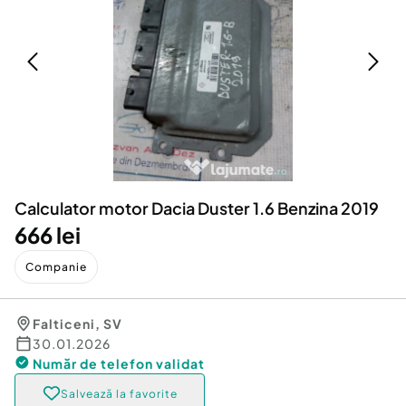
Locuri de munca
Utilaje agricole si industriale
Servicii
Piese auto si accesorii
Animale de companie
Dacia Duster
Afaceri și echipamente profesionale
Inchiriere Bunuri si Vehicule
Calculator motor Dacia Duster 1.6 Benzina 2019
666 lei
Companie
Falticeni
,
SV
30.01.2026
Număr de telefon
validat
Salvează la favorite