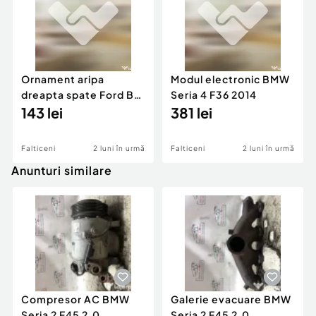
Ornament aripa
Modul electronic BMW
dreapta spate Ford B-
Seria 4 F36 2014
MAX 2012
143 lei
381 lei
Falticeni
2 luni în urmă
Falticeni
2 luni în urmă
Anunturi similare
Compresor AC BMW
Galerie evacuare BMW
Seria 2 F45 2.0
Seria 2 F45 2.0