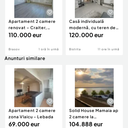
Apartament 2 camere
Casă individuală
renovat – Craiter,
modernă, cu teren de
Brașov | 55 mp | E
110.000 eur
1.356 mp – la doa
120.000 eur
Brasov
1 oră în urmă
Bistrita
11 ore în urmă
Anunturi similare
Apartament 2 camere
Solid House Mamaia ap
zona Vlaicu - Lebada
2 camere la
69.000 eur
cheie,langa Mega
104.888 eur