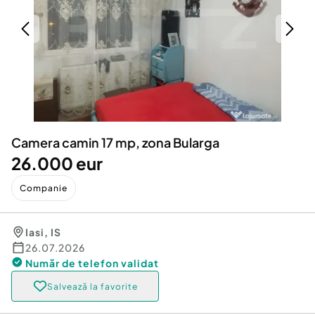
Locuri de munca
Utilaje agricole si industriale
Servicii
Piese auto si accesorii
Animale de companie
Dacia Duster
Afaceri și echipamente profesionale
Inchiriere Bunuri si Vehicule
Camera camin 17 mp, zona Bularga
26.000 eur
Companie
Iasi
,
IS
26.07.2026
Număr de telefon
validat
Salvează la favorite