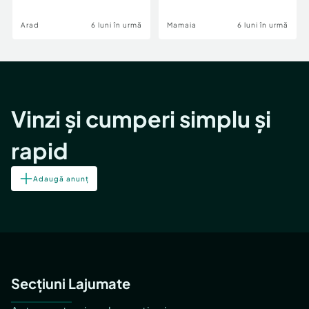
Image
Arad
6 luni în urmă
Mamaia
6 luni în urmă
Vinzi și cumperi simplu și
rapid
Adaugă anunț
Secțiuni Lajumate