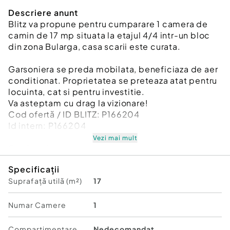
Descriere anunt
Blitz va propune pentru cumparare 1 camera de
camin de 17 mp situata la etajul 4/4 intr-un bloc
din zona Bularga, casa scarii este curata.
Garsoniera se preda mobilata, beneficiaza de aer
conditionat. Proprietatea se preteaza atat pentru
locuinta, cat si pentru investitie.
Va asteptam cu drag la vizionare!
Cod ofertă / ID BLITZ: P166204
Id intern: P166204
Vezi mai mult
Confort:
1
Tip imobil:
Bloc de apartamente
Specificații
Număr Băi:
1
Suprafață utilă (m²)
17
Numar Camere
1
Compartimentare
Nedecomandat