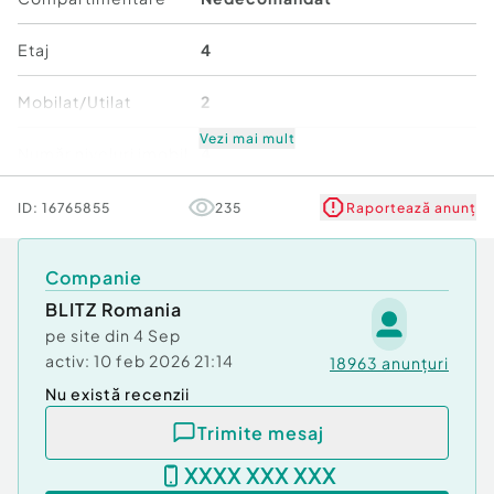
Etaj
4
Mobilat/Utilat
2
Vezi mai mult
Număr niveluri imobil
4
Stare
Bună
ID:
16765855
235
Raportează anunț
Comfort
1
Companie
BLITZ Romania
pe site din
4 Sep
activ:
10 feb 2026 21:14
18963
anunțuri
Nu există recenzii
Trimite mesaj
XXXX XXX XXX