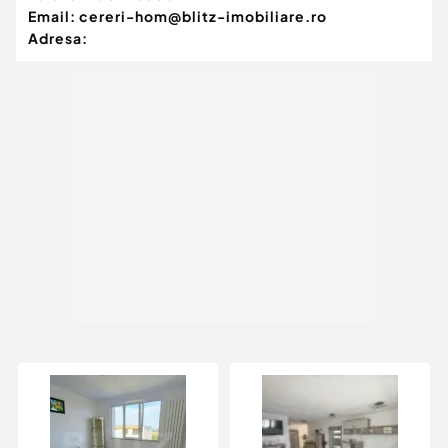
Email:
cereri-hom@blitz-imobiliare.ro
Adresa: