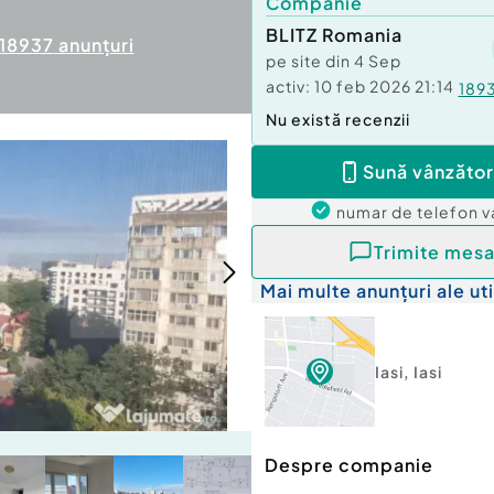
Companie
BLITZ Romania
18937
anunțuri
pe site din
4 Sep
activ:
10 feb 2026 21:14
189
Nu există recenzii
Sună vânzător
numar de telefon
v
Trimite mesa
Mai multe anunțuri ale uti
Iasi
,
Iasi
Despre companie