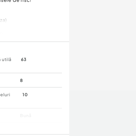
za)
mp
 utilă
63
8
eluri
10
Bună
 etajul 8 cu lift si