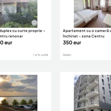
duplex cu curte proprie –
Apartament cu o cameră 
entru renovar
închiriat - zona Centru
0 eur
350 eur
1 zi în urmă
Galati