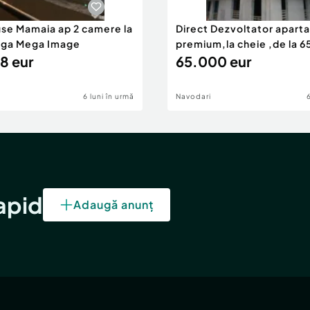
use Mamaia ap 2 camere la
Direct Dezvoltator apar
nga Mega Image
premium,la cheie ,de la 
8 eur
eur
65.000 eur
6 luni în urmă
Navodari
rapid
Adaugă anunț