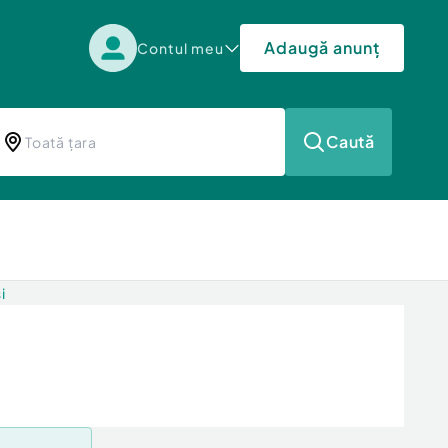
Adaugă anunț
Contul meu
Caută
i