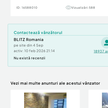
ID:
16588010
Vizualizări:
588
Alte caracteristici :
Tamplărie PVC cu geam termopan
Aer condiționat instalat
Contactează vânzătorul
BLITZ Romania
Bucătărie mobilată și utilată + electrocasnice
pe site din
4 Sep
activ:
Blocul a fost evaluat si nu exista incadrare se
10 feb 2026 21:14
18937
a
Nu există recenzii
Avantaje zonă:
5 minute de mers pe jos pana la Palas, zona lin
transport si restaurante.
Vezi mai multe anunturi ale acestui vânzator
Cod ofertă / ID BLITZ: P149974
Id intern: P149974