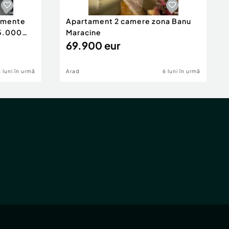
tamente
Apartament 2 camere zona Banu
65.000
Maracine
69.900 eur
6 luni în urmă
Arad
6 luni în urmă