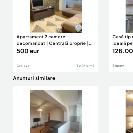
Confort:
1
Tip imobil:
Bloc de apartamente
Număr Băi:
1
Apartament 2 camere
Casă tip 
decomandat | Centrală proprie |
ideală p
60 mp |
500 eur
128.00
Craiova
1 zi în urmă
Brasov
Anunturi similare