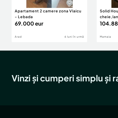
Apartament 2 camere zona Vlaicu
Solid Ho
- Lebada
cheie,la
69.000 eur
104.88
Arad
6 luni în urmă
Mamaia
Vinzi și cumperi simplu și 