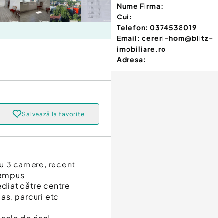
Nume Firma:
Cui:
Telefon:
0374538019
Email:
cereri-hom@blitz-
imobiliare.ro
Adresa:
Salvează la favorite
cu 3 camere, recent
 Campus
ediat către centre
las, parcuri etc
asele de risc!