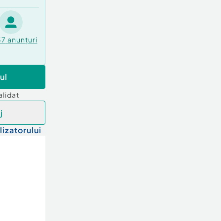
37
anunțuri
ul
alidat
j
lizatorului