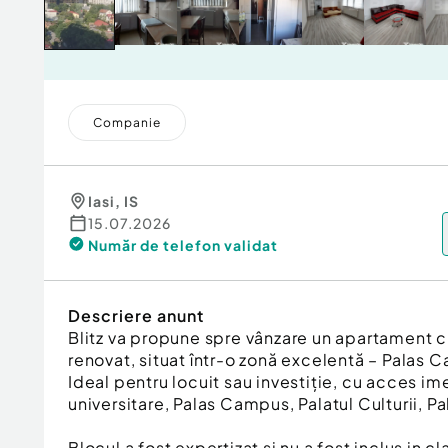
Companie
Iasi
,
IS
15.07.2026
Număr de telefon
validat
Descriere anunt
Blitz va propune spre vânzare un apartament 
renovat, situat într-o zonă excelentă – Palas
Ideal pentru locuit sau investiție, cu acces im
universitare, Palas Campus, Palatul Culturii, Pa
Blocul a fost expertizat si nu a fost inclus in cl