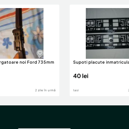
ergatoare noi Ford 735mm
Supoti placute inmatricul
40 lei
2 zile în urmă
Iasi