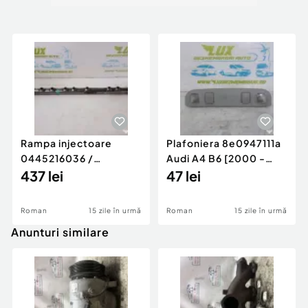
Rampa injectoare
Plafoniera 8e0947111a
0445216036 /
Audi A4 B6 [2000 -
780542302 3.0 d 313
437 lei
2005]
47 lei
cp N57D30
Roman
15 zile în urmă
Roman
15 zile în urmă
Anunturi similare