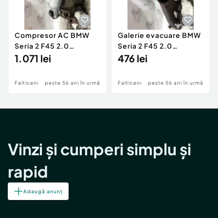
Compresor AC BMW
Galerie evacuare BMW
Seria 2 F45 2.0
Seria 2 F45 2.0
Motorina 2016
1.071 lei
Motorina 2016
476 lei
Falticeni
peste 56 ani în urmă
Falticeni
peste 56 ani în urmă
Vinzi și cumperi simplu și
rapid
Adaugă anunț