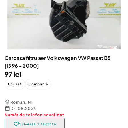
Locuri de munca
Utilaje agricole si industriale
Servicii
Piese auto si accesorii
Animale de companie
Dacia Duster
Afaceri și echipamente profesionale
Inchiriere Bunuri si Vehicule
Carcasa filtru aer Volkswagen VW Passat B5
[1996 - 2000]
97 lei
Utilizat
Companie
Roman
,
NT
04.08.2026
Număr de telefon
nevalidat
Salvează la favorite