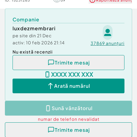
ID:
15231263
59
Raportează anunț
Companie
luxdezmembrari
pe site din
21 Dec
activ:
10 feb 2026 21:14
37869
anunțuri
Nu există recenzii
Trimite mesaj
XXXX XXX XXX
Arată numărul
Sună vânzătorul
numar de telefon
nevalidat
Trimite mesaj