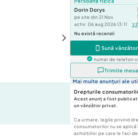
Persoană fizică
Dorin Dorys
pe site din
21 Nov
activ:
06 aug 2026 13:11
33
Nu există recenzii
Sună vânzător
numar de telefon
v
Trimite mesa
Mai multe anunțuri ale uti
Drepturile consumatoril
Acest anunț a fost publicat
un vânzător privat.
Ca urmare, legile privind dr
consumatorilor nu se aplică 
achizițiilor pe care le faci d