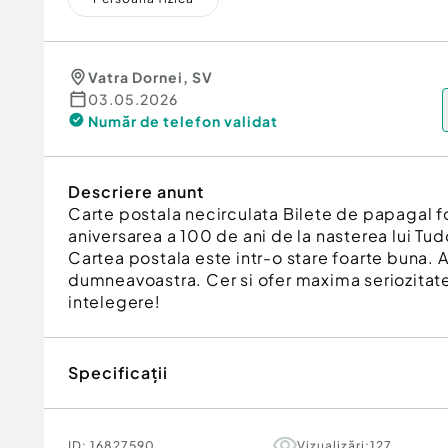
Vatra Dornei
,
SV
03.05.2026
Număr de telefon
validat
Descriere anunt
Carte postala necirculata Bilete de papagal f
aniversarea a 100 de ani de la nasterea lui Tud
Cartea postala este intr-o stare foarte buna. 
dumneavoastra. Cer si ofer maxima seriozitat
intelegere!
Specificații
ID:
16827590
Vizualizări:
127