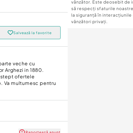
vânzător. Este deosebit de 
să respecți sfaturile noastre
la siguranță în interacțiunile
vânzători privați.
Salvează la favorite
oarte veche cu
or Arghezi in 1880.
Astept ofertele
e. Va multumesc pentru
Raportează anunț