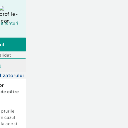
anunțuri
ul
alidat
j
lizatorului
or
 de către
epturile
în cazul
e la acest