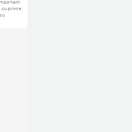
important
 cu privire
 cu