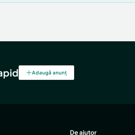
rapid
Adaugă anunț
De ajutor