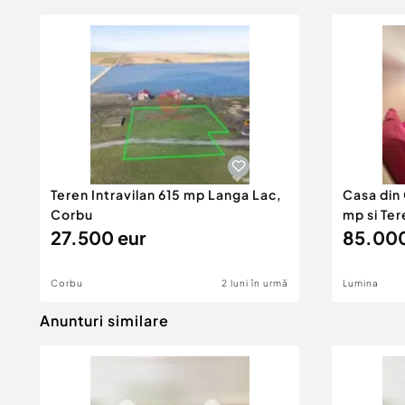
Teren Intravilan 615 mp Langa Lac,
Casa din
Corbu
mp si Te
27.500 eur
85.000
Corbu
2 luni în urmă
Lumina
Anunturi similare