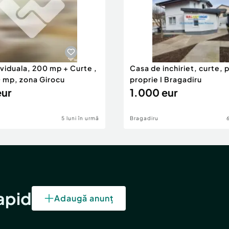
viduala, 200 mp + Curte ,
Casa de inchiriet, curte, 
0 mp, zona Girocu
proprie I Bragadiru
eur
1.000 eur
5 luni în urmă
Bragadiru
rapid
Adaugă anunț