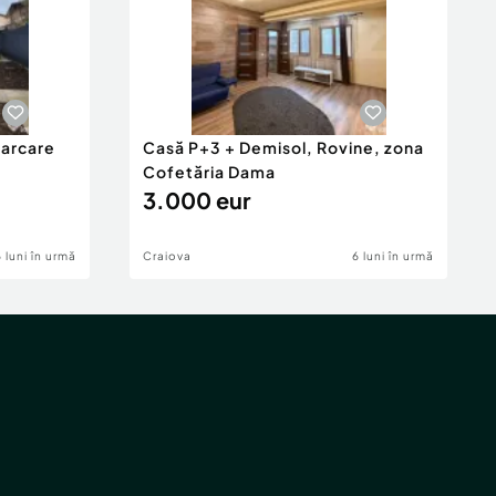
parcare
Casă P+3 + Demisol, Rovine, zona
Cofetăria Dama
3.000 eur
6 luni în urmă
Craiova
6 luni în urmă