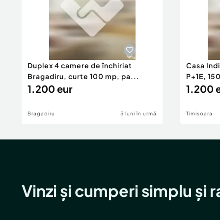
Duplex 4 camere de închiriat
Casa Indi
Bragadiru, curte 100 mp, pa...
P+1E, 15
1.200 eur
1.200 
Bragadiru
5 luni în urmă
Timisoara
Vinzi și cumperi simplu și 