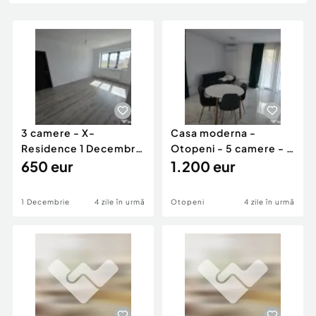
Locuri de munca
Utilaje agricole si industriale
Servicii
Piese auto si accesorii
Animale de companie
Dacia Duster
Afaceri și echipamente profesionale
Inchiriere Bunuri si Vehicule
3 camere - X-
Casa moderna -
Residence 1 Decembrie
Otopeni - 5 camere - 3
- 74mp - etaj 3 - prima
650 eur
bai - 159mp utili
1.200 eur
1 Decembrie
4 zile în urmă
Otopeni
4 zile în urmă