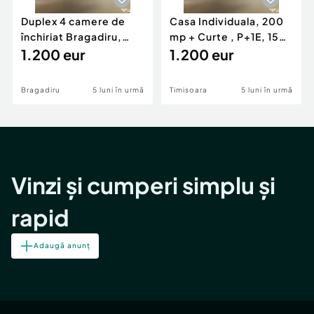
Duplex 4 camere de
Casa Individuala, 200
închiriat Bragadiru,
mp + Curte , P+1E, 150
curte 100 mp, pa...
1.200 eur
mp, zona Girocu
1.200 eur
Bragadiru
5 luni în urmă
Timisoara
5 luni în urmă
Vinzi și cumperi simplu și
rapid
Adaugă anunț