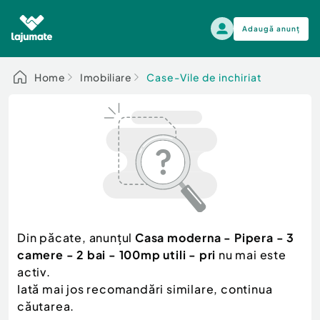
Adaugă anunț
Alege categoria
Home
Imobiliare
Case-Vile de inchiriat
Auto, moto si ambarcatiuni
Toate Anunturile
Auto, moto si ambarcatiuni
Imobiliare
Autoturisme
Electronice si electrocasnice
Anvelope si Jante
Casa si gradina
Alege dupa sezon
Piese auto
Scutere - ATV - UTV
Din păcate, anunțul
Casa moderna - Pipera - 3
Mama si copilul
Autoutilitare
camere - 2 bai - 100mp utili - pri
nu mai este
Moda si frumusete
Ambarcatiuni
activ.
Sport, timp liber, arta
Iată mai jos recomandări similare, continua
Camioane - Rulote - Remorci
Agro si Industrie
căutarea.
Motociclete