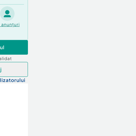
6
anunțuri
ul
alidat
j
lizatorului