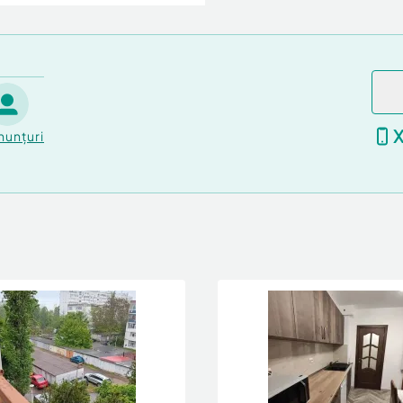
 - Marian Ene, consilier
nunțuri