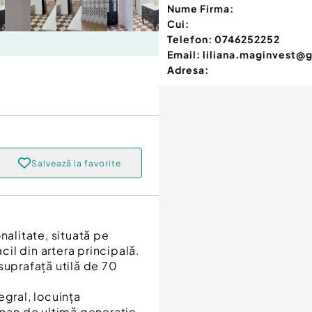
Nume Firma:
Cui:
Telefon:
0746252252
Email:
liliana.maginvest@
Adresa:
Salvează la favorite
nalitate, situată pe
cil din artera principală.
suprafață utilă de 70
egral, locuința
an de ultimă generație,