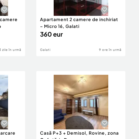
2 camere
Apartament 2 camere de inchiriat
o
– Micro 16, Galati
360 eur
3 zile în urmă
Galati
9 ore în urmă
parcare
Casă P+3 + Demisol, Rovine, zona