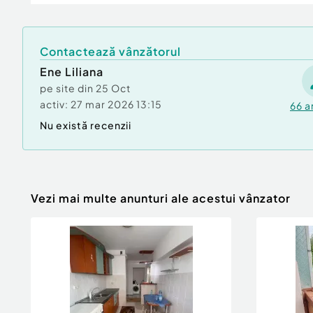
Preț închiriere: 1.000 euro/lună.
Relatii suplimentare la telefon - 0740.949.871
Contactează vânzătorul
imobiliar Mag Invest
Ene Liliana
Număr Băi:
1
pe site din
25 Oct
Posibilitate parcare: Da
activ:
27 mar 2026 13:15
66
a
Nr. locuri parcare:
2
Nu există recenzii
Curent
Apă
Canalizare
Gaz
Încălzire
Vezi mai multe anunturi ale acestui vânzator
Climă