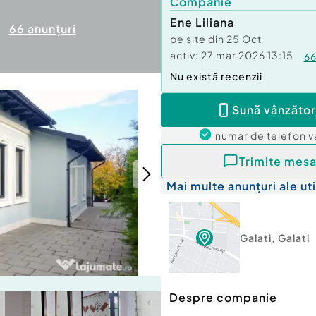
Companie
Ene Liliana
66
anunțuri
pe site din
25 Oct
activ:
27 mar 2026 13:15
6
Nu există recenzii
Sună vânzător
numar de telefon
v
Trimite mesa
Mai multe anunțuri ale uti
Galati
,
Galati
Despre companie