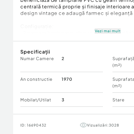
centrală termică proprie și finisaje interioare 
design vintage ce adaugă farmec și eleganță 
Configurație:
Vezi mai mult
-2 camere luminoase, dispuse simetric față d
- Bucătărie
- Baie dotată cu duș
Specificații
- 2 intrări, inclusiv posibilitate de acces către 
Numar Camere
2
Suprafață
prelungirea casei
(m²)
Exterior:
- Curte amenajată cu dale și arbuști ornamenta
An constructie
1970
Suprafata
de relaxare sau un spațiu de primire clienți
(m²)
- Porți acționate electric, oferind confort și s
- Acces facil și vizibilitate bună, potrivită pen
Mobilat/Utilat
3
Stare
Proprietatea este excelentă pentru cabinete 
stomatologice, cabinet notarial, birouri sau al
care necesită un spațiu reprezentativ, accesibi
ID:
16690432
Vizualizări:
3028
compartimentat.