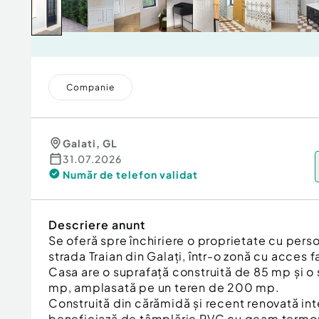
Companie
Galati
,
GL
31.07.2026
Număr de telefon
validat
Descriere anunt
Se oferă spre închiriere o proprietate cu perso
strada Traian din Galați, într-o zonă cu acces fa
Casa are o suprafață construită de 85 mp și o 
mp, amplasată pe un teren de 200 mp.
Construită din cărămidă și recent renovată int
beneficiază de tâmplărie PVC cu geam termop