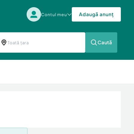
Adaugă anunț
Contul meu
Caută