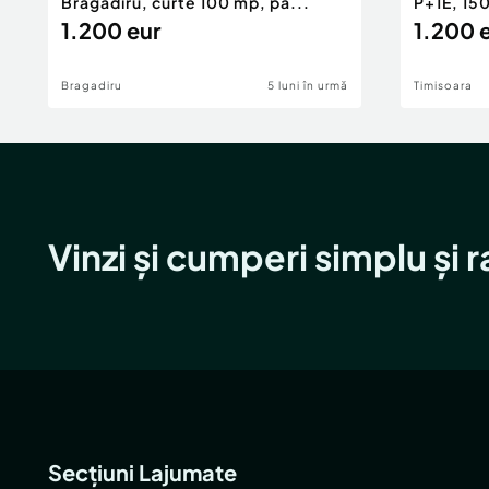
Bragadiru, curte 100 mp, pa...
P+1E, 15
1.200 eur
1.200 
Bragadiru
5 luni în urmă
Timisoara
Vinzi și cumperi simplu și 
Secțiuni Lajumate