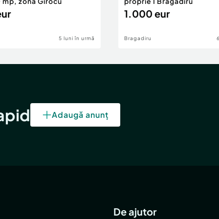
0 mp, zona Girocu
proprie I Bragadiru
eur
1.000 eur
5 luni în urmă
Bragadiru
rapid
Adaugă anunț
De ajutor