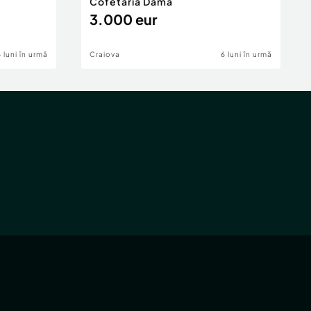
Cofetăria Dama
3.000 eur
6 luni în urmă
Craiova
6 luni în urmă