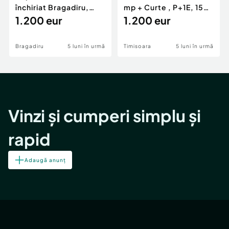
închiriat Bragadiru,
mp + Curte , P+1E, 150
curte 100 mp, pa...
1.200 eur
mp, zona Girocu
1.200 eur
Bragadiru
5 luni în urmă
Timisoara
5 luni în urmă
Vinzi și cumperi simplu și
rapid
Adaugă anunț