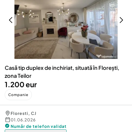
Locuri de munca
Utilaje agricole si industriale
Servicii
Piese auto si accesorii
Animale de companie
Dacia Duster
Afaceri și echipamente profesionale
Inchiriere Bunuri si Vehicule
Casă tip duplex de inchiriat, situată în Florești,
zona Teilor
1.200 eur
Companie
Floresti
,
CJ
01.06.2026
Număr de telefon
validat