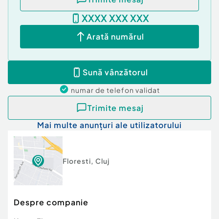
generoase.Această proprietate reprezintă
XXXX XXX XXX
echilibrul perfect între viața modernă și
apropierea de natură, oferind spațiu, liniște și
Arată numărul
rafinament într-una dintre cele mai apreciate zone
rezidențiale din Florești. Pentru mai multe detalii
sau pentru a programa o vizionare, vă așteptăm la
Sună vânzătorul
sediul EDIL Florești, Str. Eroilor, Nr. 25, Ap. 15 (et.
1), sau telefonic. CACJ246747
numar de telefon
validat
Număr niveluri imobil:
1
Trimite mesaj
Număr Băi:
mai mult de 3
Mai multe anunțuri ale utilizatorului
Posibilitate parcare: Da
Nr. locuri parcare:
2
Curent
Apă
Floresti
,
Cluj
Canalizare
Gaz
Încălzire
Despre companie