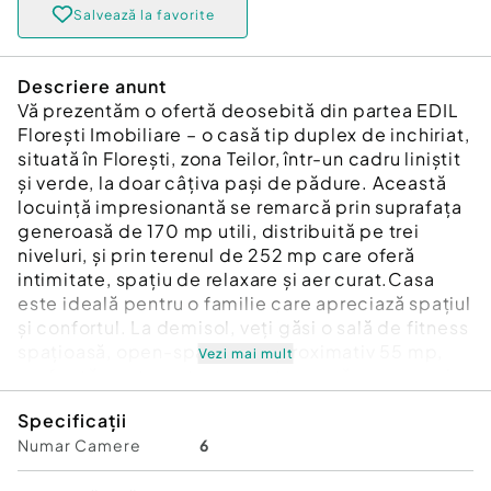
Salvează la favorite
Descriere anunt
Vă prezentăm o ofertă deosebită din partea EDIL
Florești Imobiliare – o casă tip duplex de inchiriat,
situată în Florești, zona Teilor, într-un cadru liniștit
și verde, la doar câțiva pași de pădure. Această
locuință impresionantă se remarcă prin suprafața
generoasă de 170 mp utili, distribuită pe trei
niveluri, și prin terenul de 252 mp care oferă
intimitate, spațiu de relaxare și aer curat.Casa
este ideală pentru o familie care apreciază spațiul
și confortul. La demisol, veți găsi o sală de fitness
spațioasă, open-space, de aproximativ 55 mp,
Vezi mai mult
perfectă pentru antrenamente acasă, precum și o
baie practică, dotată cu mașină de spălat și
Specificații
uscător, plus acces direct la garajul dublu.Parterul
Numar Camere
6
impresionează printr-un living elegant, cu
șemineu, ideal pentru serile relaxante, o bucătărie