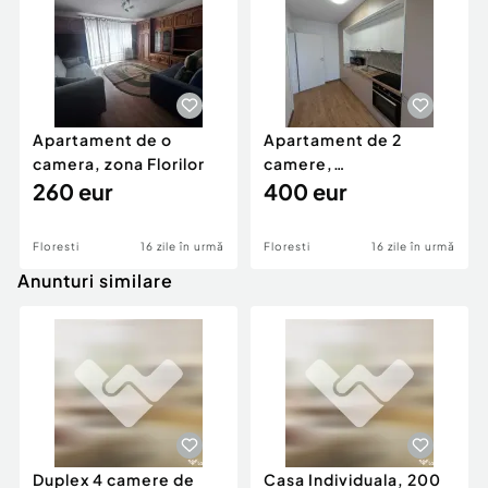
Apartament de o
Apartament de 2
camera, zona Florilor
camere,
260 eur
deocomandat, zona
400 eur
Cetaii-Floresti
Floresti
16 zile în urmă
Floresti
16 zile în urmă
Anunturi similare
Duplex 4 camere de
Casa Individuala, 200