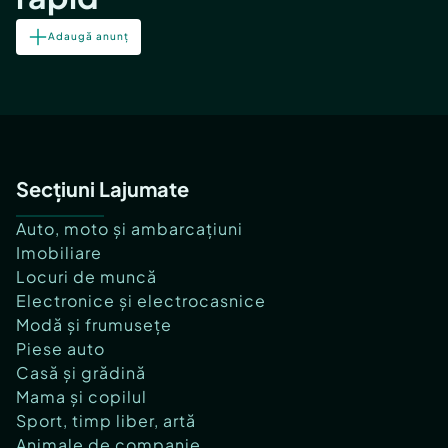
Adaugă anunț
Secțiuni Lajumate
Auto, moto și ambarcațiuni
Imobiliare
Locuri de muncă
Electronice și electrocasnice
Modă și frumusețe
Piese auto
Casă și grădină
Mama și copilul
Sport, timp liber, artă
Animale de companie