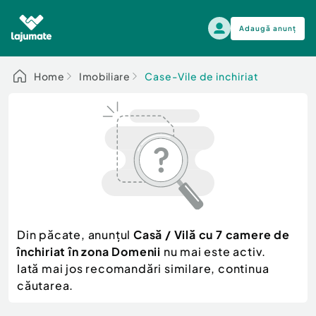
Adaugă anunț
Alege categoria
Home
Imobiliare
Case-Vile de inchiriat
Auto, moto si ambarcatiuni
Toate Anunturile
Auto, moto si ambarcatiuni
Imobiliare
Autoturisme
Electronice si electrocasnice
Anvelope si Jante
Casa si gradina
Alege dupa sezon
Piese auto
Scutere - ATV - UTV
Din păcate, anunțul
Casă / Vilă cu 7 camere de
Mama si copilul
Autoutilitare
închiriat în zona Domenii
nu mai este activ.
Moda si frumusete
Ambarcatiuni
Iată mai jos recomandări similare, continua
Sport, timp liber, arta
căutarea.
Camioane - Rulote - Remorci
Agro si Industrie
Motociclete