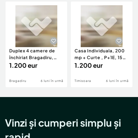
Locuri de munca
Utilaje agricole si industriale
Servicii
Piese auto si accesorii
Animale de companie
Dacia Duster
Afaceri și echipamente profesionale
Inchiriere Bunuri si Vehicule
Duplex 4 camere de
Casa Individuala, 200
închiriat Bragadiru,
mp + Curte , P+1E, 150
curte 100 mp, pa...
1.200 eur
mp, zona Girocu
1.200 eur
Bragadiru
6 luni în urmă
Timisoara
6 luni în urmă
Vinzi și cumperi simplu și
rapid