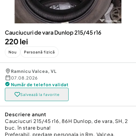
Locuri de munca
Utilaje agricole si industriale
Servicii
Piese auto si accesorii
Animale de companie
Dacia Duster
Afaceri și echipamente profesionale
Cauciucuri de vara Dunlop 215/45 r16
Inchiriere Bunuri si Vehicule
220 lei
Nou
Persoană fizică
Ramnicu Valcea
,
VL
07.08.2026
Număr de telefon
validat
Salvează la favorite
Descriere anunt
Cauciucuri 215/45 r16, 86H Dunlop, de vara, SH, 2
buc. în stare buna!
Preferabil, predare personala in Rm. Valcea,