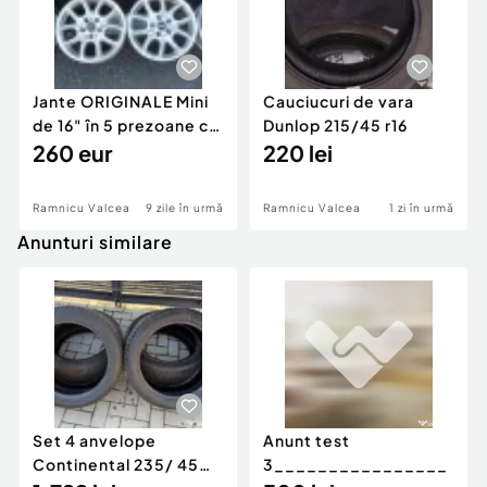
Jante ORIGINALE Mini
Cauciucuri de vara
de 16" în 5 prezoane cu
Dunlop 215/45 r16
senzori de presiune
260 eur
220 lei
Originali
Ramnicu Valcea
9 zile în urmă
Ramnicu Valcea
1 zi în urmă
Anunturi similare
Set 4 anvelope
Anunt test
Continental 235/ 45
3________________