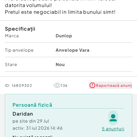
datorita volumului!
Pretul este negociabil in limita bunului simt!
Specificații
Marca
Dunlop
Tip anvelope
Anvelope Vara
Stare
Nou
ID:
16809302
136
Raportează anunț
Persoană fizică
Daridan
pe site din
29 Jul
activ:
31 iul 2026 14:46
5
anunțuri