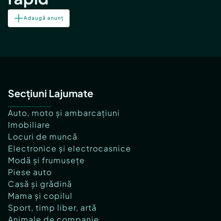
Adaugă anunț
Secțiuni Lajumate
Auto, moto și ambarcațiuni
Imobiliare
Locuri de muncă
Electronice și electrocasnice
Modă și frumusețe
Piese auto
Casă și grădină
Mama și copilul
Sport, timp liber, artă
Animale de companie