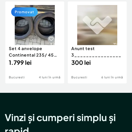
Locuri de munca
Utilaje agricole si industriale
Servicii
Piese auto si accesorii
Promovat
Animale de companie
Dacia Duster
Afaceri și echipamente profesionale
Inchiriere Bunuri si Vehicule
Set 4 anvelope
Anunt test
Continental 235/ 45
3________________
R18 V - IARNA
1.799 lei
300 lei
Bucuresti
4 luni în urmă
Bucuresti
6 luni în urmă
Vinzi și cumperi simplu și
rapid