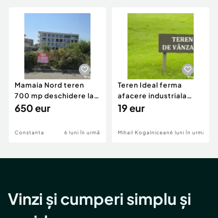
Mamaia Nord teren
Teren Ideal ferma
700 mp deschidere la
afacere industriala
D24 si D25
650 eur
deschidere 71 ml la
19 eur
DN2A
Constanta
6 luni în urmă
Mihail Kogalniceanu
6 luni în urmă
Vinzi și cumperi simplu și