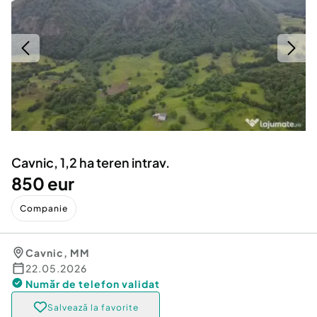
Locuri de munca
Utilaje agricole si industriale
Servicii
Piese auto si accesorii
Animale de companie
Dacia Duster
Afaceri și echipamente profesionale
Inchiriere Bunuri si Vehicule
Cavnic, 1,2 ha teren intrav.
850 eur
Companie
Cavnic
,
MM
22.05.2026
Număr de telefon
validat
Salvează la favorite