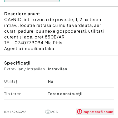
Descriere anunt
CAVNIC, intr-o zona de poveste, 1, 2 ha teren
intrav., locatie retrasa cu multa verdeata, aer
curat, padure, cu anexe gospodaresti, utilitati
curent si apa, pret 850E/AR
TEL. 0740779094 Mia Pitis
Agentia imobiliara Iaka
Specificații
Extravilan / Intravilan
Intravilan
Utilități
Nu
Tip teren
Teren construcții
ID:
15263392
203
Raportează anunț